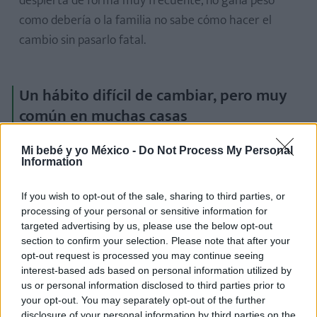
despierta de forma muy frecuente, no gana peso
como debería o la familia no sabe cómo hacer el
cambio sin pasarlo fatal.
Un hábito difícil de cambiar, pero muy
común en muchas casas
Lo que ha contado Ruxanda no es una rareza: es una
Mi bebé y yo México -
Do Not Process My Personal
Information
escena real de maternidad. Una madre cansada, una
casa vivida, un niño que busca su forma de calmarse
If you wish to opt-out of the sale, sharing to third parties, or
y unos padres intentando cambiar un hábito sin
processing of your personal or sensitive information for
perder la paciencia. Y quizá por eso ha conectado
targeted advertising by us, please use the below opt-out
section to confirm your selection. Please note that after your
tanto.
opt-out request is processed you may continue seeing
interest-based ads based on personal information utilized by
Detrás del “viciado a la leche”, hay algo muy
us or personal information disclosed to third parties prior to
reconocible para muchas familias. A veces criar
your opt-out. You may separately opt-out of the further
disclosure of your personal information by third parties on the