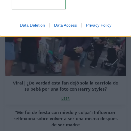
LEER
CONFIRM
Data Deletion
Data Access
Privacy Policy
Viral | ¿De verdad esta fan dejó sola la carriola de
su bebé por una foto con Harry Styles?
LEER
"Me fui de fiesta con miedo y culpa": Influencer
reflexiona sobre volver a ser una misma después
de ser madre