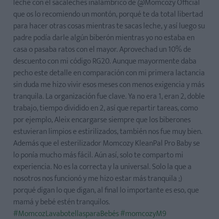
leche con el sacaleches inalámbrico de @Momcozy Official
que os lo recomiendo un montón, porqué te da total libertad
para hacer otras cosas mientras te sacas leche, y así luego su
padre podía darle algún biberón mientras yo no estaba en
casa o pasaba ratos con el mayor. Aprovechad un 10% de
descuento con mi código RG20. Aunque mayormente daba
pecho este detalle en comparación con mi primera lactancia
sin duda me hizo vivir esos meses con menos exigencia y más
tranquila. La organización fue clave. Ya no era 1, eran 2, doble
trabajo, tiempo dividido en 2, así que repartir tareas, como
por ejemplo, Aleix encargarse siempre que los biberones
estuvieran limpios e estirilizados, también nos fue muy bien.
Además que el esterilizador Momcozy KleanPal Pro Baby se
lo ponía mucho más fácil. Aún así, solo te comparto mi
experiencia. No es la correcta y la universal. Solo la que a
nosotros nos funcionó y me hizo estar más tranquila ;)
porqué digan lo que digan, al final lo importante es eso, que
mamá y bebé estén tranquilos.
#MomcozLavabotellasparaBebés
#momcozyM9