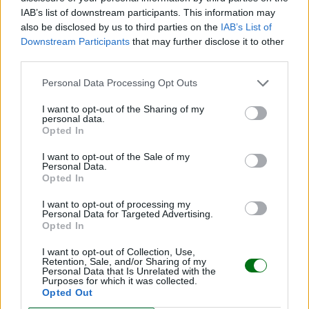
también es esto: probar, ajustar, equivocarse, volver
IAB’s list of downstream participants. This information may
a intentar… y contarlo con un poco de humor para no
also be disclosed by us to third parties on the
IAB’s List of
venirse abajo.
Downstream Participants
that may further disclose it to other
third parties.
EL DESTETE RESPETUOSO DEL BEBÉ
Personal Data Processing Opt Outs
I want to opt-out of the Sharing of my
personal data.
Opted In
I want to opt-out of the Sale of my
Te puede interesar…
Personal Data.
Opted In
I want to opt-out of processing my
Hablar al bebé en dos idiomas desde el
Personal Data for Targeted Advertising.
nacimiento: ¿le beneficia o lo confunde?
Opted In
LEER
I want to opt-out of Collection, Use,
Retention, Sale, and/or Sharing of my
Personal Data that Is Unrelated with the
"No entendía que era mi hijo": despertó del coma
Purposes for which it was collected.
sin recordar que había dado a luz. ¿Qué pasó?
Opted Out