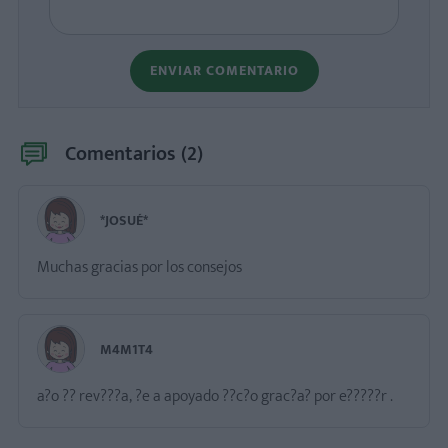
ENVIAR COMENTARIO
Comentarios (
2
)
*JOSUÉ*
Muchas gracias por los consejos
M4M1T4
a?o ?? rev???a, ?e a apoyado ??c?o grac?a? por e?????r .