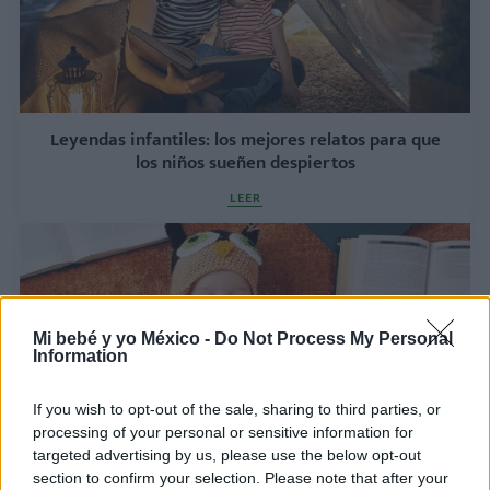
Leyendas infantiles: los mejores relatos para que
los niños sueñen despiertos
LEER
Mi bebé y yo México -
Do Not Process My Personal
Information
If you wish to opt-out of the sale, sharing to third parties, or
processing of your personal or sensitive information for
targeted advertising by us, please use the below opt-out
Los mejores libros para bebés: ¡potencia su
section to confirm your selection. Please note that after your