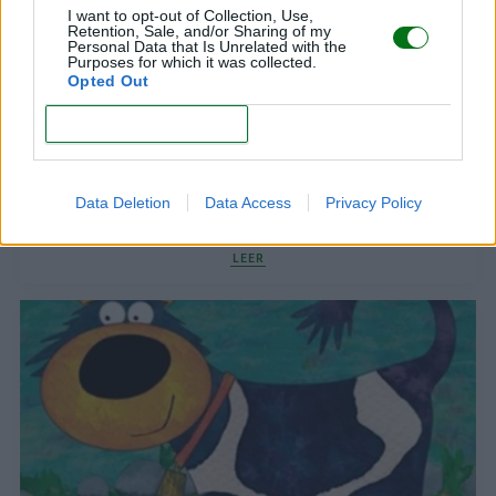
I want to opt-out of Collection, Use,
Retention, Sale, and/or Sharing of my
Personal Data that Is Unrelated with the
Purposes for which it was collected.
Opted Out
CONFIRM
Cuentos de Navidad para niños. ¡10 historias
Data Deletion
Data Access
Privacy Policy
entrañables!
LEER