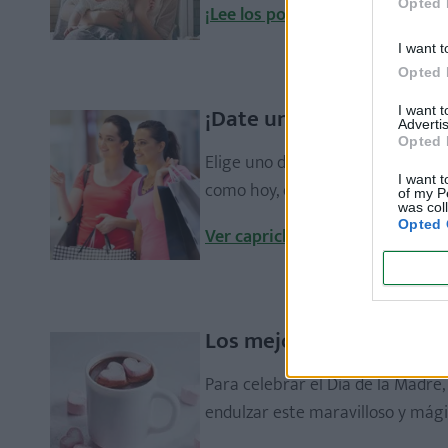
Opted 
¡Lee los poemas aquí!
I want t
Opted 
¡Date un capricho!
I want 
Advertis
Opted 
Elige uno de estos tentadores pr
I want t
como hoy, o en cualquier otro 
of my P
was col
Opted 
Ver caprichos de lujo que te e
Los mejores desayunos
Para celebrar el Día de la Madre
endulzar este maravilloso y mági