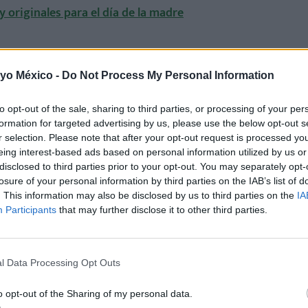
 y originales para el día de la madre
 yo México -
Do Not Process My Personal Information
tu bebé
to opt-out of the sale, sharing to third parties, or processing of your per
ses para transmitir a tu hijo tu amor. Te presentamos las t
formation for targeted advertising by us, please use the below opt-out s
equeño desde el principio.
r selection. Please note that after your opt-out request is processed y
eing interest-based ads based on personal information utilized by us or
te con tu bebé en el embarazo
disclosed to third parties prior to your opt-out. You may separately opt-
losure of your personal information by third parties on the IAB’s list of
. This information may also be disclosed by us to third parties on the
IA
Participants
that may further disclose it to other third parties.
a Madre
es a buscar poemas bonitos para mamá? ¡Ayúdales con esta se
l Data Processing Opt Outs
a mamá!
o opt-out of the Sharing of my personal data.