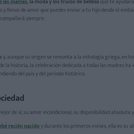
e las mamás
, la moda y los trucos de belleza
que te ayudará
 y llenos de amor que puedes enviar a tu hijo desde el emba
 acompañará siempre.
o
y, aunque su origen se remonta a la mitología griega, en ho
de la historia, la celebración dedicada a todas las madres ha 
diendo del país y del período histórico.
ociedad
or de sí, su amor incondicional, su disponibilidad absoluta y
bebé recién nacido
y durante los primeros meses; ella es su a