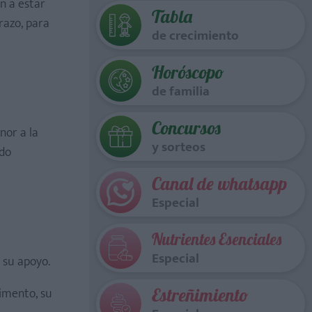
n a estar
Tabla
razo, para
de crecimiento
Horóscopo
de familia
Concursos
nor a la
y sorteos
ido
Canal de whatsapp
Especial
Nutrientes Esenciales
Especial
 su apoyo.
limento, su
Estreñimiento