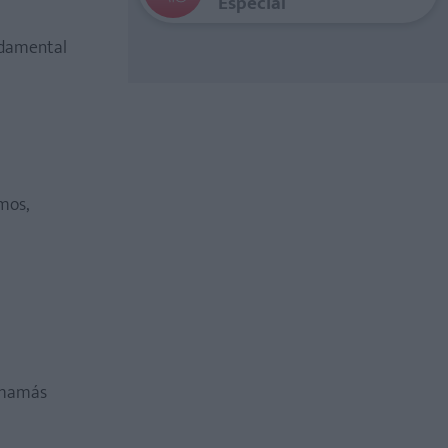
Especial
ndamental
mos,
s mamás