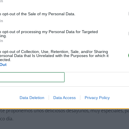
In
o opt-out of the Sale of my Personal Data.
In
to opt-out of processing my Personal Data for Targeted
ing.
In
oductos de nuestro bazar y ¡date un capricho! En un día tan e
o opt-out of Collection, Use, Retention, Sale, and/or Sharing
momento.
ersonal Data that Is Unrelated with the Purposes for which it
lected.
Out
ncantarán
CONFIRM
 para mamá
Data Deletion
Data Access
Privacy Policy
, te proponemos unos deliciosos desayunos, muy especiales, p
co día.