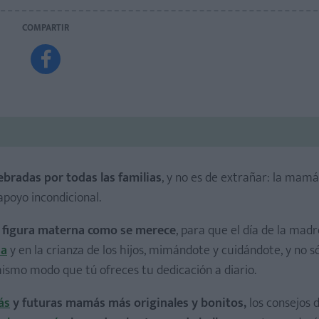
COMPARTIR

ebradas por todas las familias
, y no es de extrañar: la mamá
apoyo incondicional.
 figura materna como se merece
, para que el día de la mad
ia
y en la crianza de los hijos, mimándote y cuidándote, y no só
l mismo modo que tú ofreces tu dedicación a diario.
ás
y futuras mamás más originales y bonitos,
los consejos 