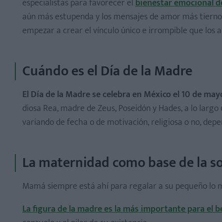
especialistas para favorecer el
bienestar emocional d
Mensajes de amor para tu bebé
aún más estupenda y los mensajes de amor más tiernos
Poemas para el Día de la Madre
empezar a crear el vínculo único e irrompible que los
¡Date un capricho!
Los mejores desayunos para mamá
Cuándo es el Día de la Madre
Manualidades para el Día de la Madre
Moda premamá
El Día de la Madre se celebra en México el 10 de may
¿Has pensado alguna vez cómo te ve tu pequeño?
diosa Rea, madre de Zeus, Poseidón y Hades, a lo largo 
variando de fecha o de motivación, religiosa o no, depen
La maternidad como base de la s
Mamá siempre está ahí para regalar a su pequeño lo mej
La figura de la madre es la más importante para el 