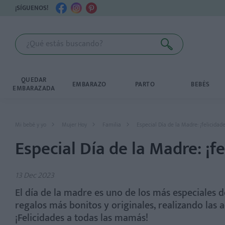
¡SÍGUENOS!
QUEDAR
EMBARAZO
PARTO
BEBÉS
EMBARAZADA
Mi bebé y yo
Mujer Hoy
Familia
Especial Día de la Madre: ¡felicida
Especial Día de la Madre: ¡
13 Dec 2023
El día de la madre es uno de los más especiales d
regalos más bonitos y originales, realizando las 
¡Felicidades a todas las mamás!