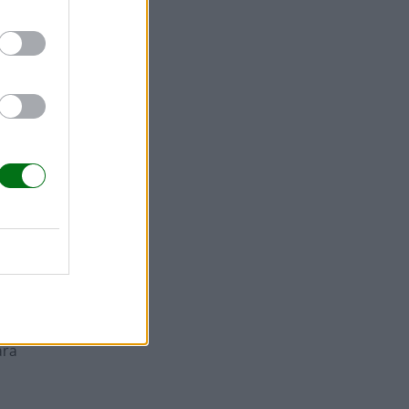
special
ara