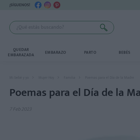
¡SÍGUENOS!
QUEDAR
EMBARAZO
PARTO
BEBÉS
EMBARAZADA
Mi bebé y yo
Mujer Hoy
Familia
Poemas para el Día de la Madre
Poemas para el Día de la M
7 Feb 2023