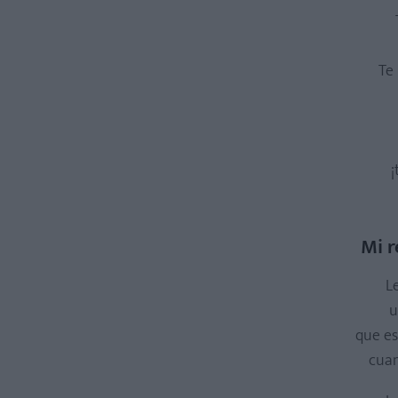
Te 
¡
Mi 
L
u
que es
cuan