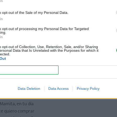
In
Mi estrella
o opt-out of the Sale of my Personal Data.
In
Me dio la vida,
to opt-out of processing my Personal Data for Targeted
me dio su amor,
ing.
In
y yo se lo pago
con mi corazón.
o opt-out of Collection, Use, Retention, Sale, and/or Sharing
ersonal Data that Is Unrelated with the Purposes for which it
Ella es muy linda
lected.
Out
Ella es mi madre
Ella es la estrella
CONFIRM
ue mi camino abre.
Data Deletion
Data Access
Privacy Policy
Mami querida
Mamita, en tu día
te quiero comprar