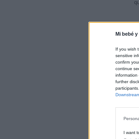
qu
Mi bebé y
If you wish 
sensitive in
Dos
confirm you
continue se
information 
He 
further disc
que
participants
¿Cuánt
Downstream 
con d
Eso 
Persona
p
Voy 
I want t
pero l