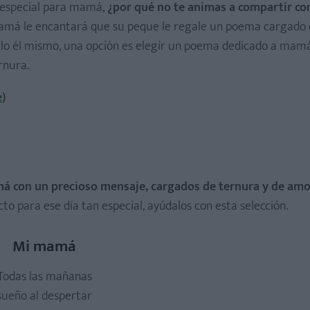
o especial para mamá,
¿por qué no te animas a compartir con
má le encantará que su peque le regale un poema cargado 
rlo él mismo, una opción es elegir un poema dedicado a mamá
rnura.
e
)
 con un precioso mensaje, cargados de ternura y de amo
to para ese día tan especial, ayúdalos con esta selección.
Mi mamá
Todas las mañanas
sueño al despertar