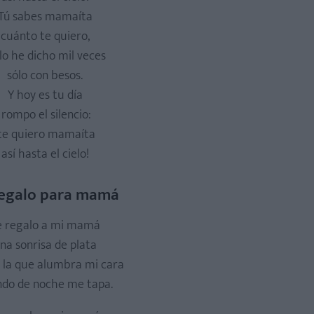
Tú sabes mamaíta
cuánto te quiero,
lo he dicho mil veces
sólo con besos.
Y hoy es tu día
rompo el silencio:
te quiero mamaíta
así hasta el cielo!
regalo para mamá
e regalo a mi mamá
na sonrisa de plata
 la que alumbra mi cara
do de noche me tapa.