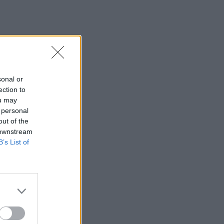
sonal or
ection to
ou may
 personal
out of the
 downstream
B’s List of