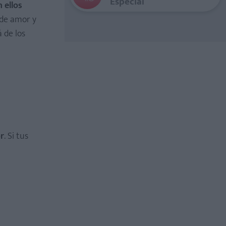
Especial
 ellos
de amor y
 de los
r
. Si tus