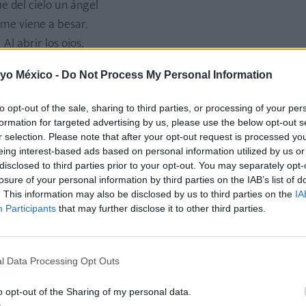
e del cielo un ángel
me viene a besar.
Al abrir los ojos,
miro donde está
 yo México -
Do Not Process My Personal Information
y en el mismo sitio
veo a mi mamá.
to opt-out of the sale, sharing to third parties, or processing of your per
formation for targeted advertising by us, please use the below opt-out s
 y dos son cuatro
r selection. Please note that after your opt-out request is processed y
eing interest-based ads based on personal information utilized by us or
disclosed to third parties prior to your opt-out. You may separately opt-
aprendido madrecita
losure of your personal information by third parties on the IAB’s list of
 dos y dos son cuatro.
. This information may also be disclosed by us to third parties on the
IA
o es un millón de besos
Participants
that may further disclose it to other third parties.
os millones de abrazos?
es lo que quiero darte
l Data Processing Opt Outs
ero yo no sé contar.
a empezar a abrazarte
o opt-out of the Sharing of my personal data.
leva tú la cuenta mamá.