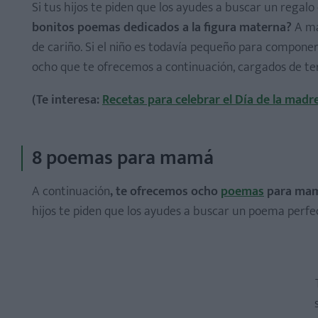
Dos y dos son cuatro
Si tus hijos te piden que los ayudes a buscar un regal
Mi estrella
bonitos poemas dedicados a la figura materna?
A ma
de cariño. Si el niño es todavía pequeño para compone
Mami querida
ocho que te ofrecemos a continuación, cargados de te
El Día de la madre
Mi regalo para mamá
(Te interesa:
Recetas para celebrar el Día de la madr
Caricias
Mamá es única
8 poemas para mamá
A continuación
, te ofrecemos ocho
poemas
para mamá
hijos te piden que los ayudes a buscar un poema perfec