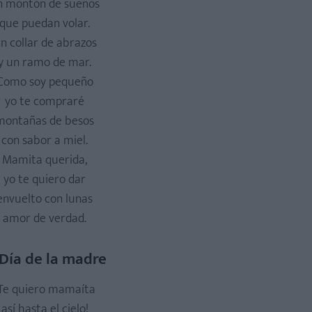
n montón de sueños
que puedan volar.
n collar de abrazos
y un ramo de mar.
Como soy pequeño
yo te compraré
montañas de besos
con sabor a miel.
Mamita querida,
yo te quiero dar
envuelto con lunas
amor de verdad.
 Día de la madre
Te quiero mamaíta
así hasta el cielo!