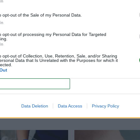
In
renting, infancia y crianza
o opt-out of the Sale of my Personal Data.
In
to opt-out of processing my Personal Data for Targeted
ing.
In
o opt-out of Collection, Use, Retention, Sale, and/or Sharing
ersonal Data that Is Unrelated with the Purposes for which it
lected.
Out
CONFIRM
Data Deletion
Data Access
Privacy Policy