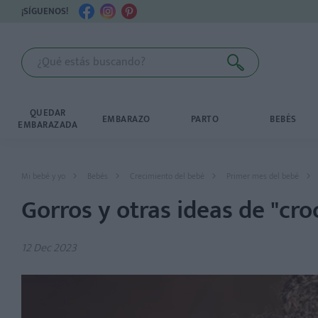
¡SÍGUENOS!
QUEDAR
EMBARAZO
PARTO
BEBÉS
EMBARAZADA
Mi bebé y yo
Bebés
Crecimiento del bebé
Primer mes del bebé
Gorros y otras ideas de "cro
12 Dec 2023