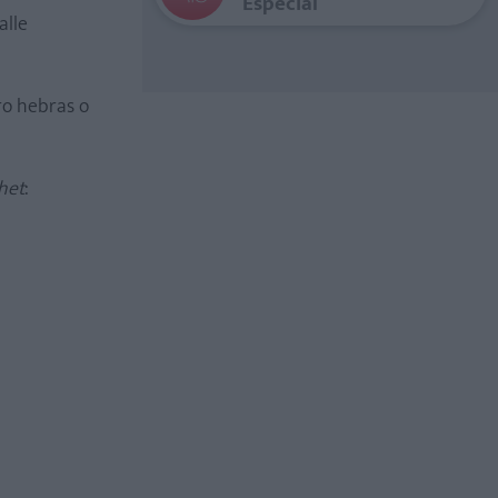
Especial
alle
ro hebras o
het
: