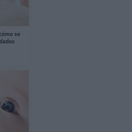
¿cómo se
idados