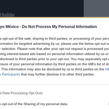
 yo México -
Do Not Process My Personal Information
to opt-out of the sale, sharing to third parties, or processing of your per
formation for targeted advertising by us, please use the below opt-out s
con gorros de 'crochet'
r selection. Please note that after your opt-out request is processed y
eing interest-based ads based on personal information utilized by us or
disclosed to third parties prior to your opt-out. You may separately opt-
“cachorrito”
y le haces unas tiernas y
preciosas fotos basá
losure of your personal information by third parties on the IAB’s list of
ptar al ambiente de tu casa, o bien, aprovechando que pront
. This information may also be disclosed by us to third parties on the
IA
Participants
that may further disclose it to other third parties.
, la playa, un jardín….¡
Serán fotos para enmarcar
y un rec
iquitín!
Si sabes hacer ganchillo
y te encanta la fotografía, 
l Data Processing Opt Outs
)
o opt-out of the Sharing of my personal data.