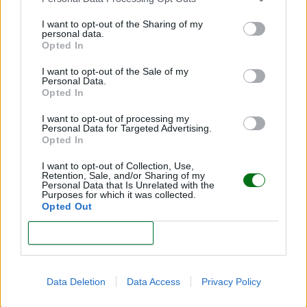
I want to opt-out of the Sharing of my
¿Cuál es la probabilidad de tener gemelos o
personal data.
mellizos?
Opted In
LEER
I want to opt-out of the Sale of my
Personal Data.
Opted In
I want to opt-out of processing my
Personal Data for Targeted Advertising.
Opted In
I want to opt-out of Collection, Use,
Retention, Sale, and/or Sharing of my
Personal Data that Is Unrelated with the
Purposes for which it was collected.
Opted Out
CONFIRM
¿La mujer puede quedar embarazada si tiene la
regla?
Data Deletion
Data Access
Privacy Policy
LEER