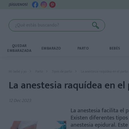
¡SÍGUENOS!
QUEDAR
EMBARAZO
PARTO
BEBÉS
EMBARAZADA
Mi bebé y yo
Parto
Tipos de parto
La anestesia raquídea en el parto:
La anestesia raquídea en el 
12 Dec 2023
La anestesia facilita el
Existen diferentes tipos
anestesia epidural. Est