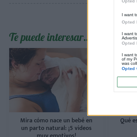
Opted 
I want t
Opted 
Te puede interesar…
I want 
Advertis
Opted 
I want t
of my P
was col
Opted 
Mira cómo nace un bebé en
Qué es
un parto natural: ¡5 videos
muy emotivos!