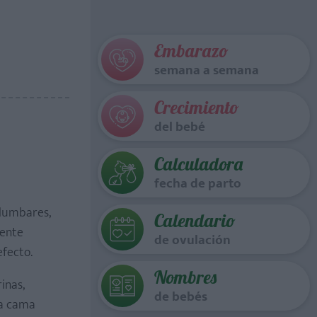
Embarazo
semana a semana
Crecimiento
del bebé
Calculadora
fecha de parto
 lumbares,
Calendario
iente
de ovulación
efecto.
Nombres
inas,
de bebés
la cama