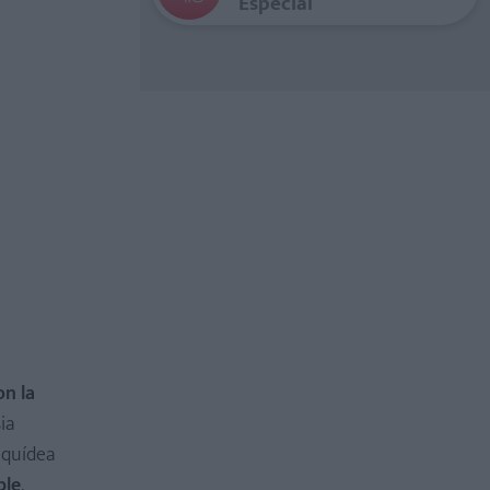
Especial
on la
ia
aquídea
ble
.