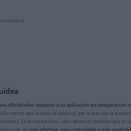
na vertebral
quídea
os dificultades respecto a su aplicación en comparación c
ucho menor que la dosis de epidural, por lo que con la anestes
existente. En la misma línea, cabe destacar también que la r
 además de ser
más efectiva, más controlable y más predicti