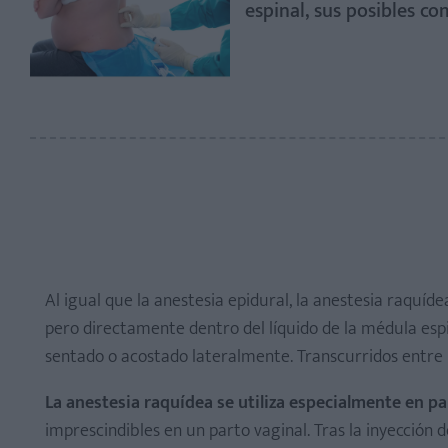
espinal, sus posibles co
Al igual que la anestesia epidural, la anestesia raquíd
pero directamente dentro del líquido de la médula espin
sentado o acostado lateralmente. Transcurridos entre 1
La anestesia raquídea se utiliza especialmente en p
imprescindibles en un parto vaginal. Tras la inyección