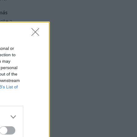
 más
ente a
sonal or
ection to
ou may
 personal
out of the
 downstream
B’s List of