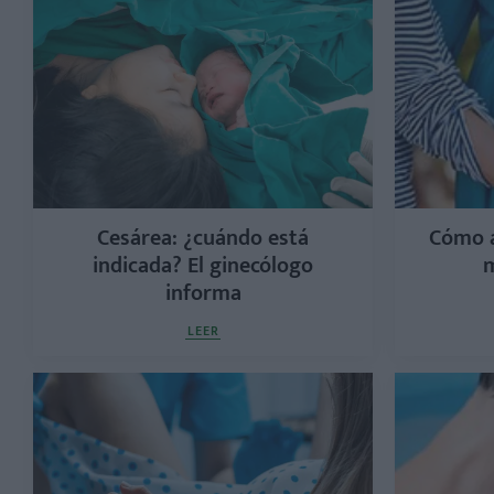
Cesárea: ¿cuándo está
Cómo a
indicada? El ginecólogo
m
informa
LEER