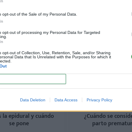
In
o opt-out of the Sale of my Personal Data.
In
to opt-out of processing my Personal Data for Targeted
ing.
In
o opt-out of Collection, Use, Retention, Sale, and/or Sharing
ersonal Data that Is Unrelated with the Purposes for which it
lected.
Out
CONFIRM
Data Deletion
Data Access
Privacy Policy
 la epidural y cuándo
¿Cuándo se consid
se pone
parto prematu