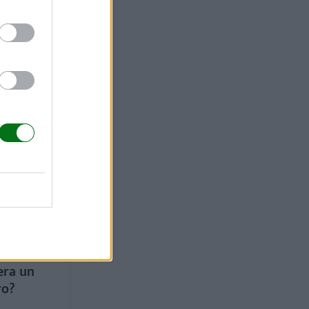
era un
ro?