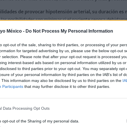
ilidades de provocar hipotensión arterial, su duración es
las posibilidades son mínimas si el paciente reposa debidam
 yo México -
Do Not Process My Personal Information
tos secundarios
)
to opt-out of the sale, sharing to third parties, or processing of your per
formation for targeted advertising by us, please use the below opt-out s
r selection. Please note that after your opt-out request is processed y
eing interest-based ads based on personal information utilized by us or
renting, infancia y crianza
disclosed to third parties prior to your opt-out. You may separately opt-
losure of your personal information by third parties on the IAB’s list of
. This information may also be disclosed by us to third parties on the
IA
Participants
that may further disclose it to other third parties.
l Data Processing Opt Outs
o opt-out of the Sharing of my personal data.