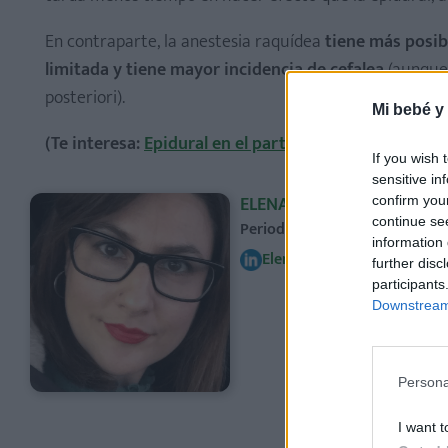
En contraparte, la anestesia raquídea
tiene más posib
limitada y tiene mayor incidencia de cefalea
(aunque 
posteriori).
Mi bebé y
(Te interesa:
Epidural en el parto: beneficios y efec
If you wish 
sensitive in
ELENA RUIZ
confirm you
continue se
Periodista especializada en pa
information 
Elena Ruiz
further disc
participants
Downstream 
Persona
I want t