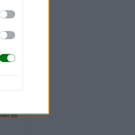
ebe comer
oven del