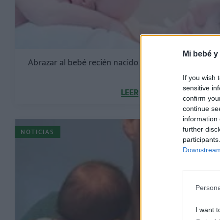
Mi bebé y
Abrazar al bebé recién nacido puede modificar su 
If you wish 
sensitive in
LEER
confirm you
continue se
information 
further disc
NOTICIAS
participants
Downstream 
Persona
I want t