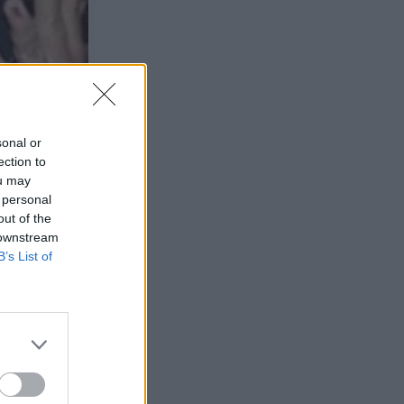
soporte a
sonal or
ection to
ou may
 personal
out of the
 downstream
B’s List of