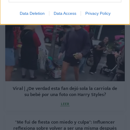
sin recordar que había dado a luz. ¿Qué pasó?
LEER
Data Deletion
Data Access
Privacy Policy
Viral | ¿De verdad esta fan dejó sola la carriola de
su bebé por una foto con Harry Styles?
LEER
"Me fui de fiesta con miedo y culpa": Influencer
reflexiona sobre volver a ser una misma después