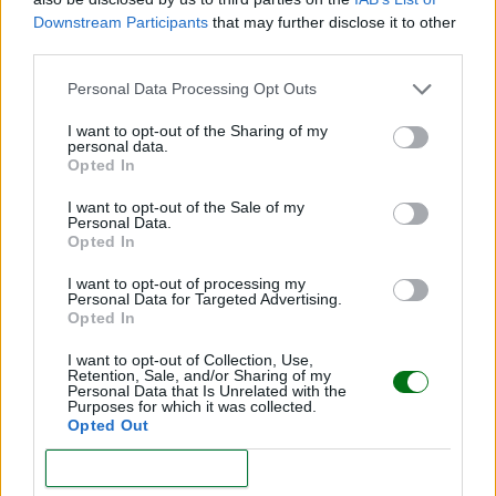
Downstream Participants
that may further disclose it to other
third parties.
Personal Data Processing Opt Outs
I want to opt-out of the Sharing of my
personal data.
Opted In
I want to opt-out of the Sale of my
Personal Data.
Opted In
¿Es bueno o malo hablar a los bebés con un
lenguaje y un tono "infantilizados"?
I want to opt-out of processing my
Personal Data for Targeted Advertising.
LEER
Opted In
Hablar al bebé en dos idiomas desde el
I want to opt-out of Collection, Use,
Retention, Sale, and/or Sharing of my
nacimiento: ¿le beneficia o lo confunde?
Personal Data that Is Unrelated with the
Purposes for which it was collected.
LEER
Opted Out
CONFIRM
"No entendía que era mi hijo": despertó del coma