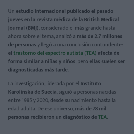
Un
estudio internacional publicado el pasado
jueves en la revista médica de la British Medical
Journal (
BMJ)
, considerado el más grande hasta
El diagnóstico llega antes en ellos
ahora sobre el tema, analizó a
más de 2.7 millones
de personas
y llegó a una conclusión contundente:
el
trastorno del espectro autista (TEA)
afecta de
forma similar a niñas y niños
, pero
ellas suelen ser
diagnosticadas más tarde
.
¿Qué es el enmascaramiento en el autismo?
La investigación, liderada por el
Instituto
Karolinska de Suecia
, siguió a personas nacidas
entre 1985 y 2020, desde su nacimiento hasta la
edad adulta. De ese universo,
más de 78 mil
personas recibieron un diagnóstico de
TEA
.
El impacto del diagnóstico tardío