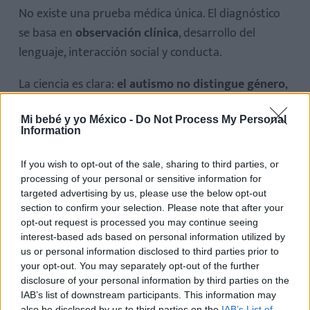
No existe una prueba médica única. El diagnóstico
se basa en
observación clínica
, desarrollo del
lenguaje, interacción social y conducta.
La ciencia es clara:
el autismo no distingue género
,
pero el sistema de diagnóstico sí lo ha hecho
durante años. Reconocer que
las niñas también
Mi bebé y yo México -
Do Not Process My Personal
Information
están en el espectro
es un paso clave para
brindarles apoyo oportuno, comprensión y
If you wish to opt-out of the sale, sharing to third parties, or
bienestar emocional desde la infancia.
processing of your personal or sensitive information for
targeted advertising by us, please use the below opt-out
section to confirm your selection. Please note that after your
opt-out request is processed you may continue seeing
interest-based ads based on personal information utilized by
us or personal information disclosed to third parties prior to
your opt-out. You may separately opt-out of the further
Te puede interesar…
disclosure of your personal information by third parties on the
IAB’s list of downstream participants. This information may
also be disclosed by us to third parties on the
IAB’s List of