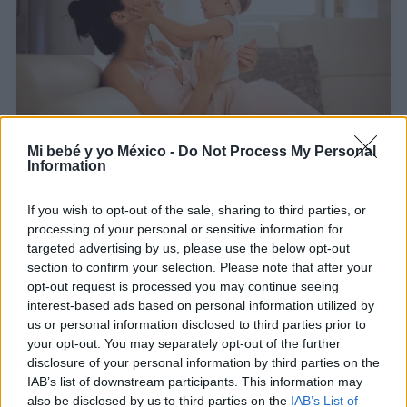
Mi bebé y yo México -
Do Not Process My Personal
Information
¿Es bueno o malo hablar a los bebés con un
lenguaje y un tono "infantilizados"?
If you wish to opt-out of the sale, sharing to third parties, or
processing of your personal or sensitive information for
LEER
targeted advertising by us, please use the below opt-out
section to confirm your selection. Please note that after your
Hablar al bebé en dos idiomas desde el
opt-out request is processed you may continue seeing
nacimiento: ¿le beneficia o lo confunde?
interest-based ads based on personal information utilized by
us or personal information disclosed to third parties prior to
LEER
your opt-out. You may separately opt-out of the further
disclosure of your personal information by third parties on the
IAB’s list of downstream participants. This information may
"No entendía que era mi hijo": despertó del coma
also be disclosed by us to third parties on the
IAB’s List of