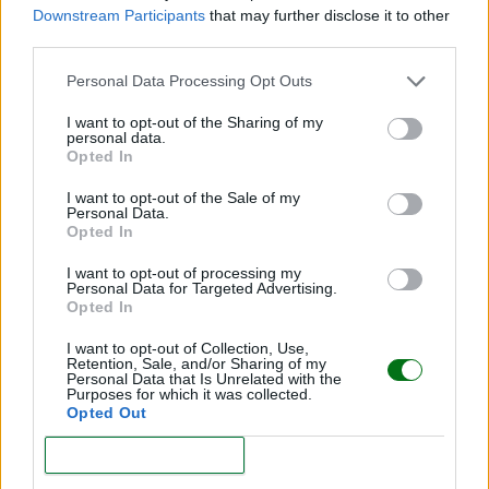
sin recordar que había dado a luz. ¿Qué pasó?
Downstream Participants
that may further disclose it to other
LEER
third parties.
Personal Data Processing Opt Outs
I want to opt-out of the Sharing of my
personal data.
Opted In
I want to opt-out of the Sale of my
Personal Data.
Opted In
I want to opt-out of processing my
Personal Data for Targeted Advertising.
Opted In
Viral | ¿De verdad esta fan dejó sola la carriola de
su bebé por una foto con Harry Styles?
I want to opt-out of Collection, Use,
Retention, Sale, and/or Sharing of my
LEER
Personal Data that Is Unrelated with the
Purposes for which it was collected.
Opted Out
"Me fui de fiesta con miedo y culpa": Influencer
CONFIRM
reflexiona sobre volver a ser una misma después