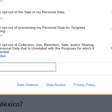
In
es 27 de febrero?
o opt-out of the Sale of my Personal Data.
a del Consejo Técnico Escolar
, una jornada mensual en la q
In
ar avances y atender necesidades escolares
.
to opt-out of processing my Personal Data for Targeted
ing.
In
o opt-out of Collection, Use, Retention, Sale, and/or Sharing
 abiertas únicamente para el personal docente; los alumnos
ersonal Data that Is Unrelated with the Purposes for which it
lected.
Out
ana se adelanta
, algo especialmente relevante cuando hay 
CONFIRM
ara niños
)
Data Deletion
Data Access
Privacy Policy
 México?