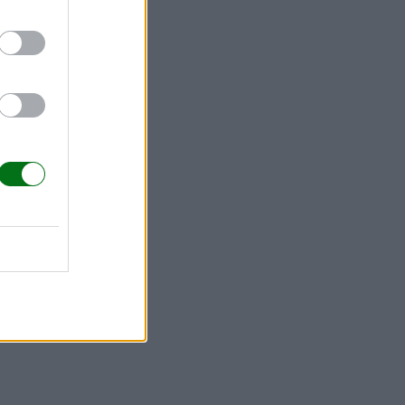
ue
 no asisten
niños