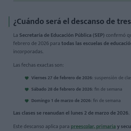
¿Cuándo será el descanso de tres
La
Secretaría de Educación Pública (SEP)
confirmó q
febrero de 2026 para
todas las escuelas de educaci
incorporadas.
Las fechas exactas son:
Viernes 27 de febrero de 2026
: suspensión de cl
Próximos Consejos Técnicos Escolares
Sábado 28 de febrero de 2026
: fin de semana
Vacaciones escolares
Domingo 1 de marzo de 2026
: fin de semana
Las clases se reanudan el lunes 2 de marzo de 2026
.
Este descanso aplica para
preescolar, primaria
y secu
¿El descanso de febrero 2026 aplica para preescolar?