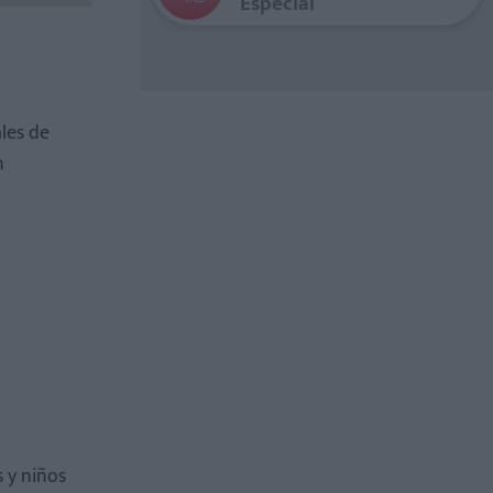
Especial
ales de
n
s y niños