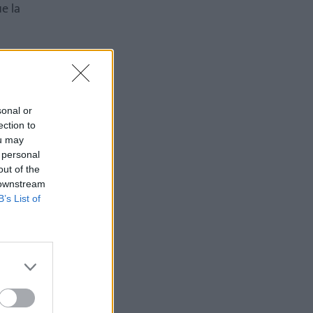
e la
sonal or
ection to
ou may
 personal
out of the
 downstream
B’s List of