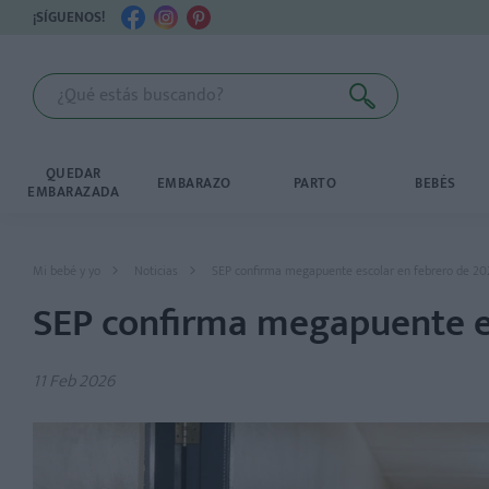
¡SÍGUENOS!
QUEDAR
EMBARAZO
PARTO
BEBÉS
EMBARAZADA
Mi bebé y yo
Noticias
SEP confirma megapuente escolar en febrero de 20
SEP confirma megapuente es
11 Feb 2026