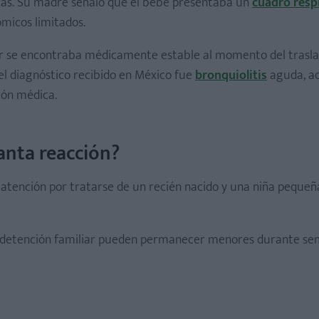
xas. Su madre señaló que el bebé presentaba un
cuadro resp
ómicos limitados.
 se encontraba médicamente estable al momento del trasla
el diagnóstico recibido en México fue
bronquiolitis
aguda, a
ión médica.
anta reacción?
la atención por tratarse de un recién nacido y una niña pequeñ
e detención familiar pueden permanecer menores durante se