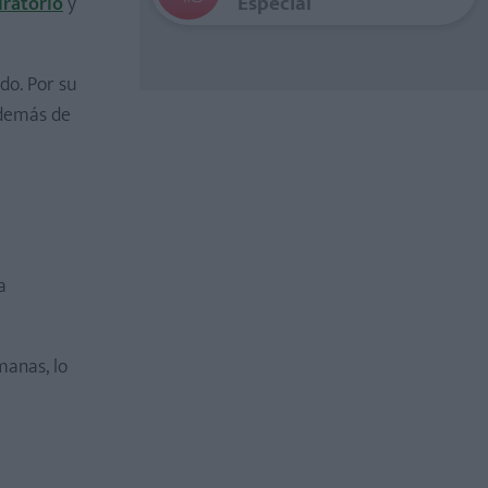
Especial
iratorio
y
do. Por su
demás de
a
manas, lo