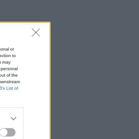
e tipo de
sonal or
ection to
ou may
 personal
out of the
 downstream
B’s List of