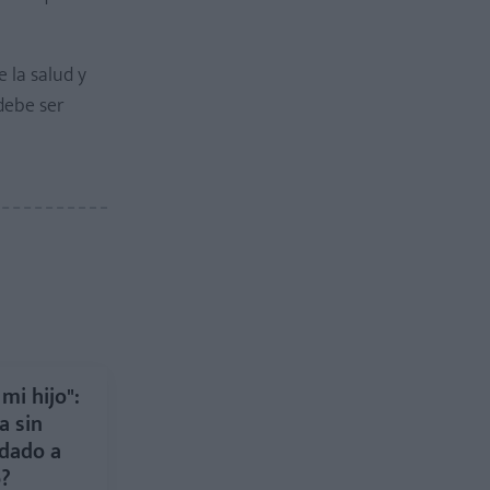
 la salud y
debe ser
mi hijo":
a sin
 dado a
ó?