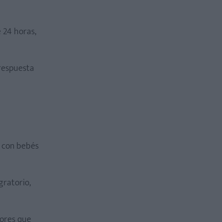
 24 horas,
 respuesta
s con bebés
gratorio,
nores que