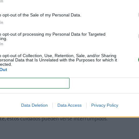
In
o opt-out of the Sale of my Personal Data.
In
n contextos migratorios
to opt-out of processing my Personal Data for Targeted
ing.
os meses de vida son particularmente delicados, sobre todo en
In
o opt-out of Collection, Use, Retention, Sale, and/or Sharing
ersonal Data that Is Unrelated with the Purposes for which it
lected.
Out
CONFIRM
Data Deletion
Data Access
Privacy Policy
nte, estos cuidados pueden verse interrumpidos.