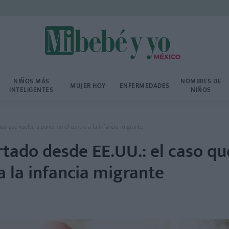
NIÑOS MÁS
NOMBRES DE
MUJER HOY
ENFERMEDADES
INTELIGENTES
NIÑOS
so que vuelve a poner en el centro a la infancia migrante
tado desde EE.UU.: el caso qu
a la infancia migrante