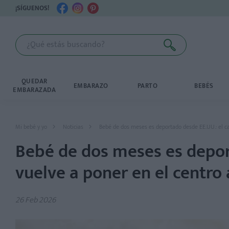
¡SÍGUENOS!
QUEDAR
EMBARAZO
PARTO
BEBÉS
EMBARAZADA
Mi bebé y yo
Noticias
Bebé de dos meses es deportado desde EE.UU.: el ca
Bebé de dos meses es depor
vuelve a poner en el centro 
26 Feb 2026