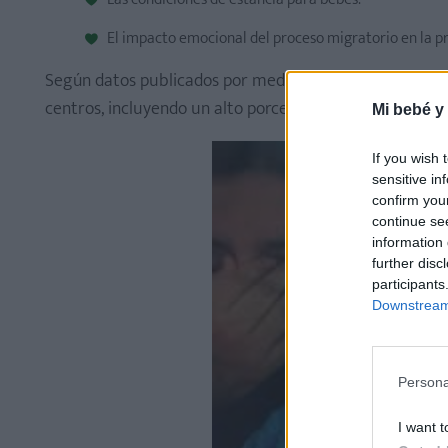
El impacto emocional del proceso migratorio en la 
Según datos publicados por medios de investigación en
centros, incluyendo un alto porcentaje de menores.
Mi bebé y
If you wish 
sensitive in
confirm you
continue se
information 
further disc
participants
Downstream 
Persona
I want t