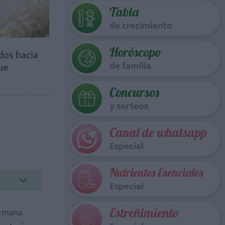
Tabla
de crecimiento
Horóscopo
dos hacia
de familia
ue
Concursos
y sorteos
Canal de whatsapp
Especial
Nutrientes Esenciales
Especial
Estreñimiento
ermana