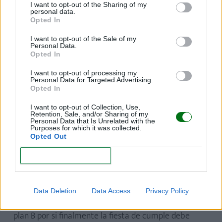
varios vasos de plástico colocados al revés. De cada
I want to opt-out of the Sharing of my
personal data.
uno de estos vasos deberá salir un popote con un
Opted In
globo al final. Puedes colocar, por ejemplo, cinco
I want to opt-out of the Sale of my
globos en el centro de cada mesa, de distintos
Personal Data.
colores. Queda muy bonito y original ver las mesas
Opted In
con los globos flotando en el aire tipo arcoiris.
I want to opt-out of processing my
Personal Data for Targeted Advertising.
Opted In
Cosas que debes evitar en el
I want to opt-out of Collection, Use,
Retention, Sale, and/or Sharing of my
cumpleaños de tu hijo
Personal Data that Is Unrelated with the
Purposes for which it was collected.
Opted Out
1. Ten un plan B por si hay mal tiempo
CONFIRM
Es importante que tengas en cuenta que, si quires
que la fiesta tenga lugar en el exterior, no sea posible
Data Deletion
Data Access
Privacy Policy
por mal tiempo. Así pues, mejor si tienes pensado un
plan B por si finalmente la fiesta de cumple debe