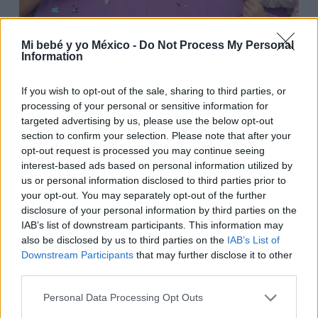
Mi bebé y yo México -
Do Not Process My Personal
Information
If you wish to opt-out of the sale, sharing to third parties, or
processing of your personal or sensitive information for
targeted advertising by us, please use the below opt-out
section to confirm your selection. Please note that after your
opt-out request is processed you may continue seeing
interest-based ads based on personal information utilized by
us or personal information disclosed to third parties prior to
your opt-out. You may separately opt-out of the further
Foto: Pinterest
disclosure of your personal information by third parties on the
IAB’s list of downstream participants. This information may
also be disclosed by us to third parties on the
IAB’s List of
10. Globos en el centro de la mesa
Downstream Participants
that may further disclose it to other
third parties.
Una idea bonita consiste en colocar, encima de la
mesa en la que se sirve la comida del cumpleaños,
Personal Data Processing Opt Outs