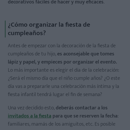
decorativos fáciles de hacer y muy eficaces
.
9. Coronas de invitados para entretenerse
10. Globos en el centro de la mesa
¿Cómo organizar la fiesta de
cumpleaños?
Antes de empezar con la decoración de la fiesta de
1. Ten un plan B por si hay mal tiempo
cumpleaños de tu hijo,
es aconsejable que tomes
2. Elige la hora que le va bien al peque
lápiz y papel, y empieces por organizar el evento.
3. Más vale que sobre a que falte
Lo más importante es elegir el día de la celebración:
¿Será el mismo día que el niño cumple años? ¿O este
4. Evita el estrés y tener demasiado trabajo
día vas a prepararle una celebración más íntima y la
5. No te olvides de sacar fotos
fiesta infantil tendrá lugar el fin de semana?
Una vez decidido esto,
deberás contactar a los
invitados a la fiesta
para que se reserven la fecha
:
familiares, mamás de los amiguitos, etc. Es posible