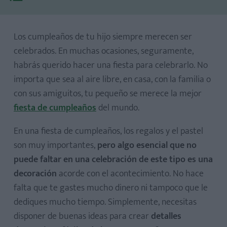
Los cumpleaños de tu hijo siempre merecen ser
celebrados. En muchas ocasiones, seguramente,
habrás querido hacer una fiesta para celebrarlo. No
importa que sea al aire libre, en casa, con la familia o
con sus amiguitos, tu pequeño se merece la mejor
fiesta de cumpleaños
del mundo.
1. Flores de colores
2. Globos para soñar
En una fiesta de cumpleaños, los regalos y el pastel
son muy importantes,
3. Mariposas juguetonas
pero algo esencial que no
puede faltar en una celebración de este tipo es una
4. Helados de papel
decoración
acorde con el acontecimiento. No hace
5. Corazones de patchwork
falta que te gastes mucho dinero ni tampoco que le
6. Caritas del bebé festivas
dediques mucho tiempo. Simplemente, necesitas
7. Números gigantes rellenos de globos
disponer de buenas ideas para crear
detalles
8. Un marco gigante para fotografiarse