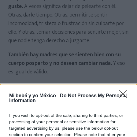
guste.
A veces significa dejar de pelearte con él.
Otras, darle tiempo. Otras, permitirte sentir
incomodidad, tristeza o frustración sin culparte por
ello. Y otras, tomar decisiones para sentirte mejor, sin
que nadie tenga derecho a juzgarte.
También hay madres que se sienten bien con su
cuerpo posparto y no desean cambiar nada.
Y eso
es igual de válido.
El posparto no necesita más normas sobre cómo
debe sentirse una madre. Necesita menos juicio y
Mi bebé y yo México -
Do Not Process My Personal
Information
más espacio para vivirlo de verdad.
Puedes querer tus estrías o no quererlas. Puedes
If you wish to opt-out of the sale, sharing to third parties, or
processing of your personal or sensitive information for
enseñar tu tripa o taparla. Puedes querer cambiar
targeted advertising by us, please use the below opt-out
algo o decidir que así estás bien. Puedes sentirte
section to confirm your selection. Please note that after your