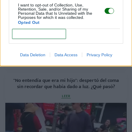
I want to opt-out of Collection, Use,
Retention, Sale, and/or Sharing of my
Personal Data that Is Unrelated with the
¿Es bueno o malo hablar a los bebés con un
Purposes for which it was collected.
lenguaje y un tono "infantilizados"?
Opted Out
LEER
CONFIRM
Hablar al bebé en dos idiomas desde el
nacimiento: ¿le beneficia o lo confunde?
Data Deletion
Data Access
Privacy Policy
LEER
"No entendía que era mi hijo": despertó del coma
sin recordar que había dado a luz. ¿Qué pasó?
LEER