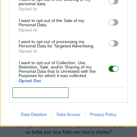
nacimiento: ¿le beneficia o lo confunde?
personal data.
Opted In
LEER
I want to opt-out of the Sale of my
"No entendía que era mi hijo": despertó del coma
Personal Data.
Opted In
sin recordar que había dado a luz. ¿Qué pasó?
I want to opt-out of processing my
LEER
Personal Data for Targeted Advertising.
Opted In
I want to opt-out of Collection, Use,
Retention, Sale, and/or Sharing of my
Personal Data that Is Unrelated with the
Purposes for which it was collected.
Opted Out
CONFIRM
Data Deletion
Data Access
Privacy Policy
Viral | ¿De verdad esta fan dejó sola la carriola de
su bebé por una foto con Harry Styles?