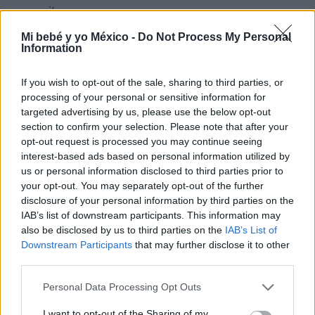
necesita.
Mi bebé y yo México -
Do Not Process My Personal
Ahora, mientras la investigación sigue su curso, lo
Information
más importante es que el bebé esté bien, que reciba
los cuidados necesarios y que las autoridades puedan
If you wish to opt-out of the sale, sharing to third parties, or
processing of your personal or sensitive information for
determinar la medida más segura para él. Sin ruido
targeted advertising by us, please use the below opt-out
añadido. Sin odio. Con firmeza, sí, pero también con
section to confirm your selection. Please note that after your
humanidad. Porque cuando hablamos de infancia, la
opt-out request is processed you may continue seeing
interest-based ads based on personal information utilized by
prioridad siempre debe ser la misma: proteger.
us or personal information disclosed to third parties prior to
your opt-out. You may separately opt-out of the further
disclosure of your personal information by third parties on the
IAB’s list of downstream participants. This information may
also be disclosed by us to third parties on the
IAB’s List of
Downstream Participants
that may further disclose it to other
Te puede interesar…
third parties.
Personal Data Processing Opt Outs
Hablar al bebé en dos idiomas desde el
I want to opt-out of the Sharing of my