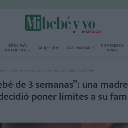
NIÑOS MÁS
NOMBRES DE
MUJER HOY
ENFERMEDADES
INTELIGENTES
NIÑOS
adre cuenta el momento en que decidió poner límites a su familia
ebé de 3 semanas”: una madre
cidió poner límites a su fami