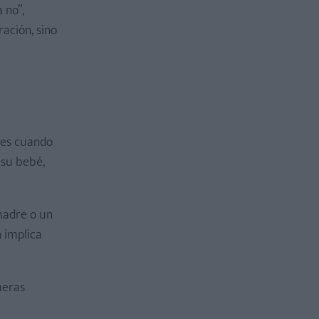
 no”,
ación, sino
tes cuando
 su bebé,
adre o un
n implica
meras