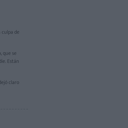
a culpa de
, que se
ie. Están
dejó claro