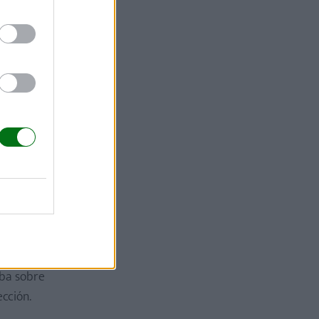
 de la
e no todo
bé “no se
rido.
oteger a un
 hecho,
aba sobre
cción.