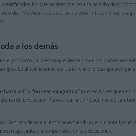
dentificados. Porque no siempre resulta sencillo decir “ahora
 otro día”. Muchas veces, detrás de esos límites no hay exager
d.
oda a los demás
en el posparto: la presión que sienten muchos padres recien
 amigos. Lo difícil no suele ser tener claro lo que quieren para
e hacía así” o “no seas exagerada”
pueden hacer que una m
instinto de protección. Pero cuidar a un recién nacido tambié
edo. Se trata de que el entorno entienda que, durante las pri
uros
, respetados y acompañados en sus decisiones.