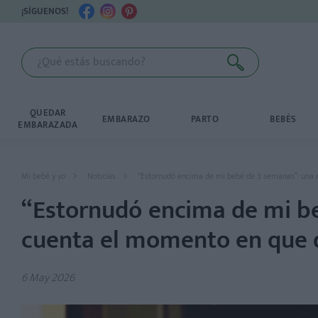
¡SÍGUENOS!
QUEDAR
EMBARAZO
PARTO
BEBÉS
EMBARAZADA
Mi bebé y yo
Noticias
“Estornudó encima de mi bebé de 3 semanas”: una m
“Estornudó encima de mi b
cuenta el momento en que de
6 May 2026