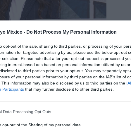
Ver Video
 yo México -
Do Not Process My Personal Information
pio le costaba mucho imponer ciertas normas.
No quería que 
to opt-out of the sale, sharing to third parties, or processing of your per
formation for targeted advertising by us, please use the below opt-out s
aban especialmente, sobre todo cuando su hija Victoria era r
r selection. Please note that after your opt-out request is processed y
s manos o sin tener en cuenta medidas básicas de higiene.
eing interest-based ads based on personal information utilized by us or
disclosed to third parties prior to your opt-out. You may separately opt-
pequeña tenía apenas tres semanas. Celia había quedado de v
losure of your personal information by third parties on the IAB’s list of
ó encima de la bebé
. En ese momento, según relató, la amig
. This information may also be disclosed by us to third parties on the
IA
Participants
that may further disclose it to other third parties.
 embargo,
esa misma noche le escribió para decirle que tení
l Data Processing Opt Outs
vidar.
“Fue de las primeras veces que sentí que había fall
omo un susto, sino como un
punto de inflexión
: entendió que p
o opt-out of the Sharing of my personal data.