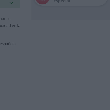
Especial
 manos
odidad en la
española.