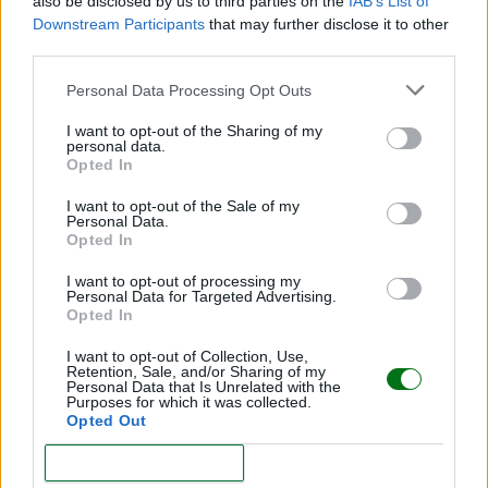
LEER
also be disclosed by us to third parties on the
IAB’s List of
Downstream Participants
that may further disclose it to other
third parties.
Personal Data Processing Opt Outs
I want to opt-out of the Sharing of my
personal data.
Opted In
I want to opt-out of the Sale of my
Personal Data.
Opted In
Nombres nórdicos para niña: ¡55 nombres de
I want to opt-out of processing my
Personal Data for Targeted Advertising.
bebé únicos!
Opted In
LEER
I want to opt-out of Collection, Use,
Retention, Sale, and/or Sharing of my
Personal Data that Is Unrelated with the
Purposes for which it was collected.
Opted Out
CONFIRM