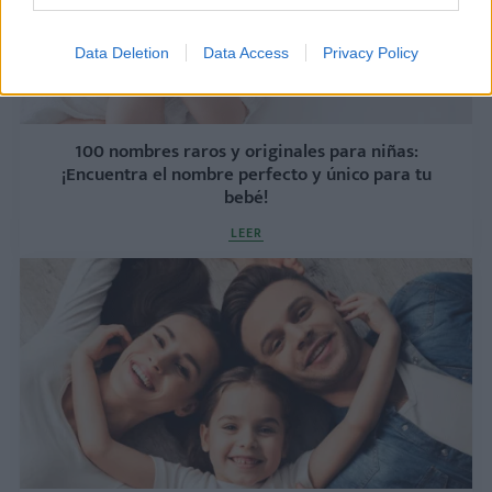
Data Deletion
Data Access
Privacy Policy
100 nombres raros y originales para niñas:
¡Encuentra el nombre perfecto y único para tu
bebé!
LEER