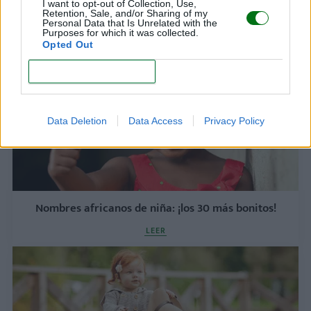
I want to opt-out of Collection, Use,
Retention, Sale, and/or Sharing of my
LEER
Personal Data that Is Unrelated with the
Purposes for which it was collected.
Opted Out
CONFIRM
Data Deletion
Data Access
Privacy Policy
Nombres africanos de niña: ¡los 30 más bonitos!
LEER