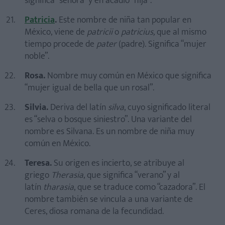
significa “señora” y en acadio “hija”.
Patricia
.
Este nombre de niña tan popular en
México, viene de
patricii
o
patricius,
que al mismo
tiempo procede de
pater
(padre). Significa “mujer
noble”.
Rosa.
Nombre muy común en México que significa
“mujer igual de bella que un rosal”.
Silvia.
Deriva del latín
silva
, cuyo significado literal
es “selva o bosque siniestro”. Una variante del
nombre es Silvana. Es un nombre de niña muy
común en México.
Teresa.
Su origen es incierto, se atribuye al
griego
Therasia
, que significa “verano” y al
latín
tharasia
, que se traduce como “cazadora”. El
nombre también se vincula a una variante de
Ceres, diosa romana de la fecundidad.