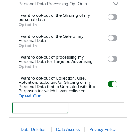
Personal Data Processing Opt Outs
I want to opt-out of the Sharing of my
personal data.
Opted In
I want to opt-out of the Sale of my
Nombres de niña exóticos: ¡los mejores 25!
Personal Data.
Opted In
LEER
I want to opt-out of processing my
Personal Data for Targeted Advertising.
Opted In
I want to opt-out of Collection, Use,
Retention, Sale, and/or Sharing of my
Personal Data that Is Unrelated with the
Purposes for which it was collected.
Opted Out
CONFIRM
Data Deletion
Data Access
Privacy Policy
Nombres de niña de clase alta: ¡qué curiosos!