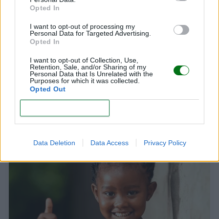
Opted In
I want to opt-out of processing my
Personal Data for Targeted Advertising.
Opted In
I want to opt-out of Collection, Use,
Retention, Sale, and/or Sharing of my
Personal Data that Is Unrelated with the
Purposes for which it was collected.
Opted Out
CONFIRM
Nombres de niña exóticos: ¡los mejores 25!
LEER
Data Deletion
Data Access
Privacy Policy