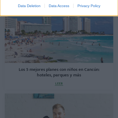
LEER
Data Deletion
Data Access
Privacy Policy
Los 5 mejores planes con niños en Cancún:
hoteles, parques y más
LEER