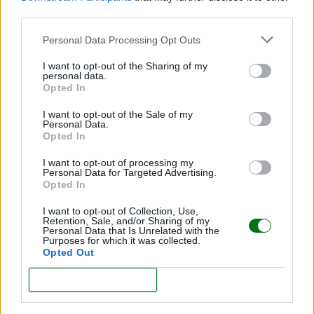
third parties.
Personal Data Processing Opt Outs
“Beige Moms”: ¿moda o riesgo para el desarrollo
infantil?
I want to opt-out of the Sharing of my
personal data.
Opted In
LEER
I want to opt-out of the Sale of my
Personal Data.
Opted In
I want to opt-out of processing my
Personal Data for Targeted Advertising.
Opted In
I want to opt-out of Collection, Use,
Retention, Sale, and/or Sharing of my
Personal Data that Is Unrelated with the
Purposes for which it was collected.
Opted Out
Los 5 mejores parques acuáticos para niños en
CONFIRM
México