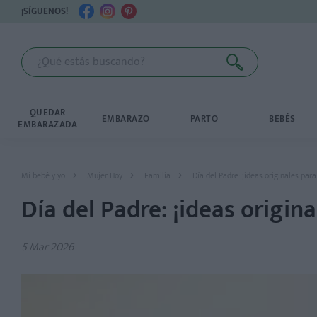
¡SÍGUENOS!
QUEDAR
EMBARAZO
PARTO
BEBÉS
EMBARAZADA
Mi bebé y yo
Mujer Hoy
Familia
Día del Padre: ¡ideas originales para
Día del Padre: ¡ideas origina
5 Mar 2026