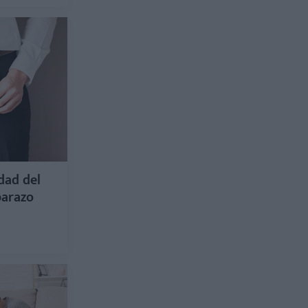
dad del
barazo