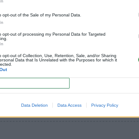
In
...............
o opt-out of the Sale of my Personal Data.
s pensado sorprender a papá con un regalo-experiencia es
In
que aportar?
¡Déjanos tu comentario!
to opt-out of processing my Personal Data for Targeted
ing.
In
temas de embarazo, maternidad, paternidad, bebés y niños
o opt-out of Collection, Use, Retention, Sale, and/or Sharing
ersonal Data that Is Unrelated with the Purposes for which it
lected.
Out
CONFIRM
Data Deletion
Data Access
Privacy Policy