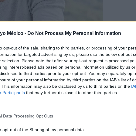
 padres con una entrega de obsequios confeccionados man
 yo México -
Do Not Process My Personal Information
 a difundir en los medios de comunicación de la época: publi
mo lo conocemos hoy en día.
to opt-out of the sale, sharing to third parties, or processing of your per
formation for targeted advertising by us, please use the below opt-out s
r selection. Please note that after your opt-out request is processed y
eing interest-based ads based on personal information utilized by us or
experiencia?
disclosed to third parties prior to your opt-out. You may separately opt-
losure of your personal information by third parties on the IAB’s list of
é y yo te damos un consejo y es que hagas partícipes a tu
. This information may also be disclosed by us to third parties on the
IA
Participants
that may further disclose it to other third parties.
ra papá:
un dibujo, una manualidad, un escrito... Los regalos
l Data Processing Opt Outs
n otro regalo, que no tiene que ser algo material.
¿Has pe
 ideas que te damos!
o opt-out of the Sharing of my personal data.