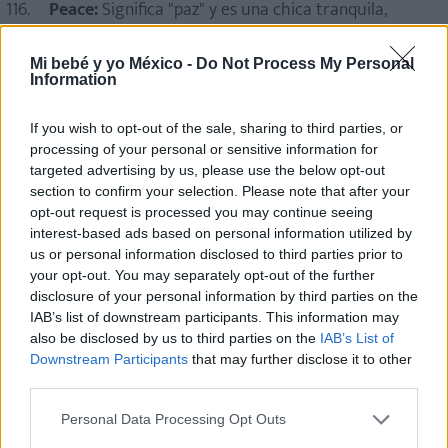
Peace:
Significa "paz" y es una chica tranquila,
sosegada y paciente.
Mi bebé y yo México -
Do Not Process My Personal
Pearl:
Exigente y muy hermosa, significa "perla".
Information
Penny:
Linda y sexy, se preocupa mucho por su
If you wish to opt-out of the sale, sharing to third parties, or
aspecto.
processing of your personal or sensitive information for
Phoenix:
Capaz de reinventarse a sí misma.
targeted advertising by us, please use the below opt-out
section to confirm your selection. Please note that after your
Piper:
Se deja impresionar con facilidad y es muy
opt-out request is processed you may continue seeing
coqueta.
interest-based ads based on personal information utilized by
us or personal information disclosed to third parties prior to
Pixie:
Alegre, dinámica y muy enérgica.
your opt-out. You may separately opt-out of the further
disclosure of your personal information by third parties on the
Poppy:
Significa "amapola" y es una chica sensible
IAB’s list of downstream participants. This information may
y bohemia.
also be disclosed by us to third parties on the
IAB’s List of
Downstream Participants
that may further disclose it to other
Primrose:
Increíblemente bonita y muy
third parties.
romántica.
Personal Data Processing Opt Outs
Prue:
Tímida e introvertida pero muy empática.