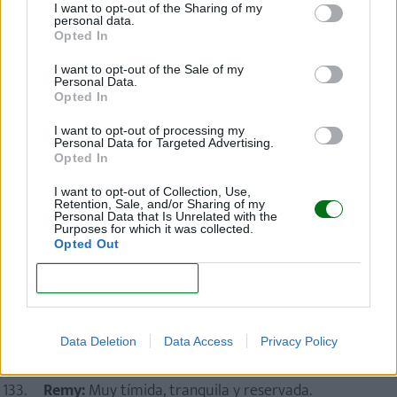
I want to opt-out of the Sharing of my
personal data.
Queenie:
Con tendencia a creer que es el centro
Opted In
del mundo.
I want to opt-out of the Sale of my
Quinn:
Muy hermosa, pero un poco superficial.
Personal Data.
Opted In
Rachel:
Amante de la naturaleza y sensible con el
I want to opt-out of processing my
mundo que le rodea.
Personal Data for Targeted Advertising.
Opted In
Raine:
Espontánea y muy hermosa, capaz de traer
de cabeza a los chicos.
I want to opt-out of Collection, Use,
Retention, Sale, and/or Sharing of my
Personal Data that Is Unrelated with the
Raven:
Fascinante, pero misteriosa y un tanto
Purposes for which it was collected.
Opted Out
compleja.
CONFIRM
Raya:
Orgullosa y un poco tozuda.
Regina:
Alegre y amante de la buena vida.
Data Deletion
Data Access
Privacy Policy
Renee:
Sensual y divertida.
Remy:
Muy tímida, tranquila y reservada.