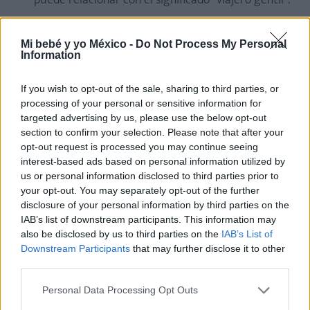
puede relacionar con el significado "viajero gentil".
Hugo.
Nombre de gran éxito en España que
quiere decir "inteligente", "pensativo".
Mi bebé y yo México -
Do Not Process My Personal
Information
Ignacio.
Este nombre se traduce, literalmente,
como "hombre nacido del fuego".
If you wish to opt-out of the sale, sharing to third parties, or
processing of your personal or sensitive information for
Javier.
Es un nombre que tiene un origen vasco y
targeted advertising by us, please use the below opt-out
que significa "casa nueva".
section to confirm your selection. Please note that after your
opt-out request is processed you may continue seeing
Jesús.
Nombre español de niño que significa "Dios
interest-based ads based on personal information utilized by
es nuestro salvador".
us or personal information disclosed to third parties prior to
your opt-out. You may separately opt-out of the further
Jorge.
Nombre que quiere decir "hombre
disclosure of your personal information by third parties on the
trabajador" y que "cuida la tierra". Es un nombre
IAB’s list of downstream participants. This information may
muy utilizado en nuestro país.
also be disclosed by us to third parties on the
IAB’s List of
Downstream Participants
that may further disclose it to other
Lucas.
Nombre que hace referencia a un niño
third parties.
amable "que resplandece". Muy utilizado
últimamente en España.
Personal Data Processing Opt Outs