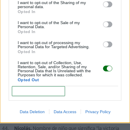
I want to opt-out of the Sharing of my
Lucio.
Uno de los nombres de niño españoles
personal data.
antiguos que se traduce como "el
Opted In
resplandeciente".
I want to opt-out of the Sale of my
Personal Data.
Luis.
Es un nombre que indica fuerza, ya que se
Opted In
relaciona con "el gran guerrero".
I want to opt-out of processing my
Manuel.
Nombre de origen hebreo que significa
Personal Data for Targeted Advertising.
Opted In
"Dios está con nosotros".
I want to opt-out of Collection, Use,
Mario.
Este nombre español es la forma
Retention, Sale, and/or Sharing of my
Personal Data that Is Unrelated with the
masculina para María y significa "el elegido".
Purposes for which it was collected.
Opted Out
Mateo.
Este nombre se asocia con el hebreo
Mattathias y significa "el Don de Dios".
CONFIRM
Miguel Ángel.
Nombre compuesto que procede
del hebreo mi-ka-El, que quiere decir "Dios es
Data Deletion
Data Access
Privacy Policy
incomparable".
Nicolás.
Nombre de niño que significa "la victoria