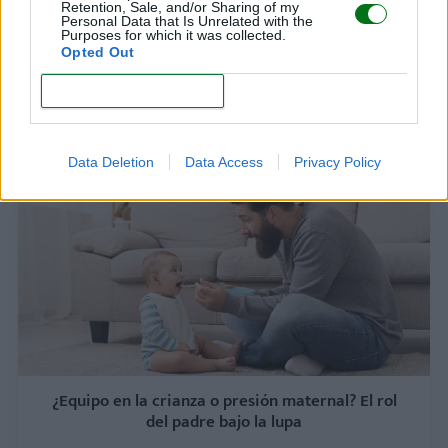
Retention, Sale, and/or Sharing of my
Personal Data that Is Unrelated with the
Purposes for which it was collected.
Opted Out
Salud emocional del padre: un tema urgente en
México
CONFIRM
LEER
Data Deletion
Data Access
Privacy Policy
¿Equipo en la crianza o presión maternal? El rol
del padre bajo la lupa