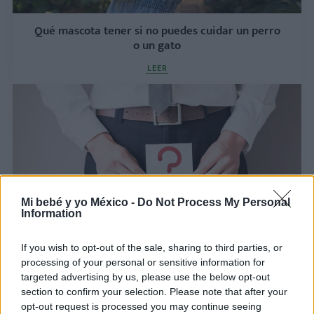
Qué mascota tener si no puedes cuidar un perro
o un gato
LEER
Mi bebé y yo México -
Do Not Process My Personal
Information
Cómo influye la calidad del esperma en el
If you wish to opt-out of the sale, sharing to third parties, or
embarazo
processing of your personal or sensitive information for
targeted advertising by us, please use the below opt-out
LEER
section to confirm your selection. Please note that after your
opt-out request is processed you may continue seeing