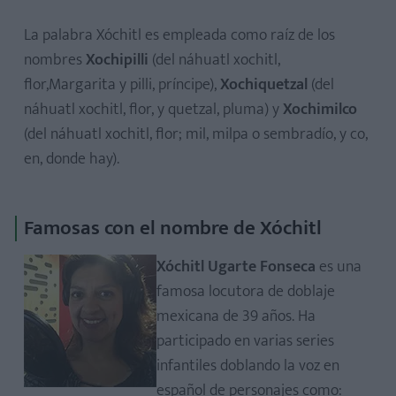
La palabra Xóchitl es empleada como raíz de los
nombres
Xochipilli
(del náhuatl xochitl,
flor,Margarita y pilli, príncipe),
Xochiquetzal
(del
náhuatl xochitl, flor, y quetzal, pluma) y
Xochimilco
(del náhuatl xochitl, flor; mil, milpa o sembradío, y co,
en, donde hay).
Famosas con el nombre de Xóchitl
Xóchitl Ugarte Fonseca
es una
famosa locutora de doblaje
mexicana de 39 años. Ha
participado en varias series
infantiles doblando la voz en
español de personajes como: