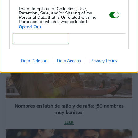
Nombres rumanos para niño y niña: ¡los 50 más
I want to opt-out of Collection, Use,
populares!
Retention, Sale, and/or Sharing of my
Personal Data that Is Unrelated with the
LEER
Purposes for which it was collected.
Opted Out
CONFIRM
Data Deletion
Data Access
Privacy Policy
Nombres en latín de niño y de niña: ¡50 nombres
muy bonitos!
LEER