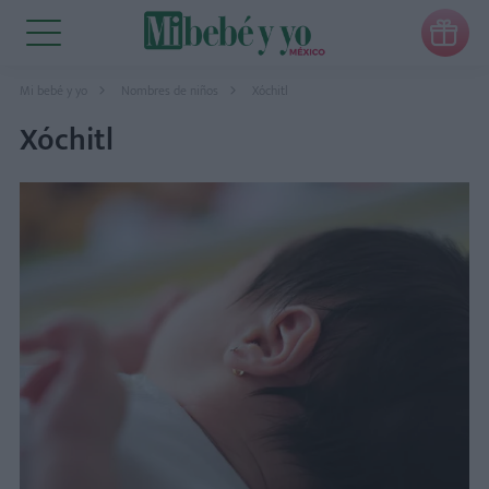

Mi bebé y yo
Nombres de niños
Xóchitl
Xóchitl