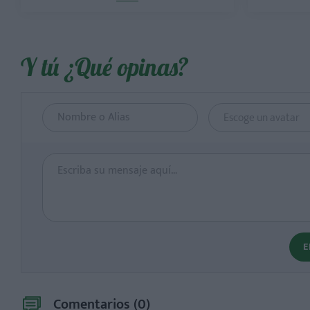
Y tú ¿Qué opinas?
Escoge un avatar
E
Comentarios (
0
)