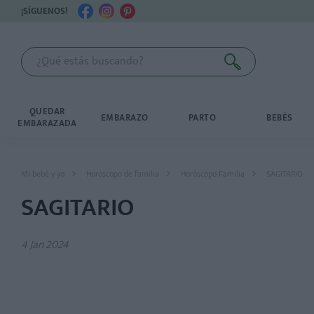
¡SÍGUENOS!
QUEDAR
EMBARAZO
PARTO
BEBÉS
EMBARAZADA
Mi bebé y yo
Horóscopo de familia
Horóscopo Familia
SAGITARIO
SAGITARIO
4 Jan 2024