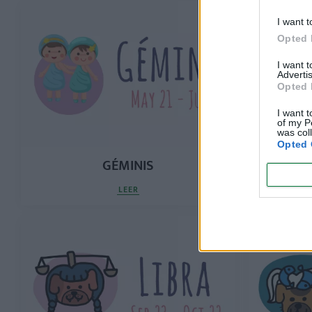
I want t
Opted 
I want 
Advertis
Opted 
I want t
of my P
was col
Opted 
GÉMINIS
LEER