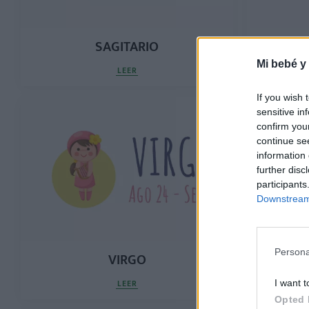
SAGITARIO
Mi bebé y
LEER
If you wish 
sensitive in
confirm you
continue se
information 
further disc
participants
Downstream 
Persona
VIRGO
LEER
I want t
Opted 