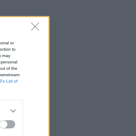
sonal or
ection to
ou may
 personal
out of the
 downstream
B’s List of