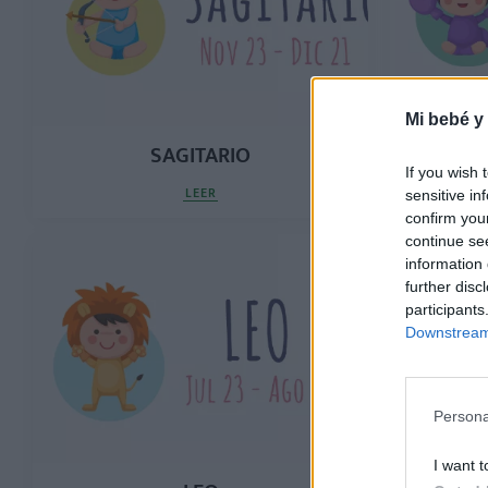
Mi bebé y
SAGITARIO
If you wish 
LEER
sensitive in
confirm you
continue se
information 
further disc
participants
Downstream 
Persona
I want t