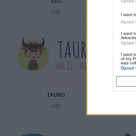
LEO
Opted 
LEER
I want t
Opted 
I want 
Advertis
Opted 
I want t
of my P
was col
Opted 
TAURO
LEER