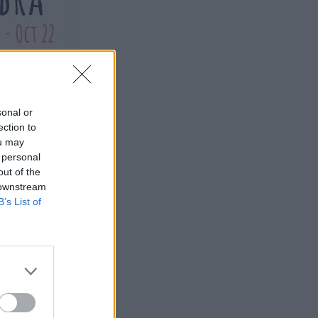
sonal or
ection to
ou may
 personal
out of the
 downstream
B’s List of