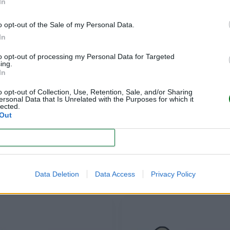
CÁNCER
GÉMINIS
In
LEER
LEER
o opt-out of the Sale of my Personal Data.
In
to opt-out of processing my Personal Data for Targeted
ing.
In
o opt-out of Collection, Use, Retention, Sale, and/or Sharing
ersonal Data that Is Unrelated with the Purposes for which it
lected.
Out
CONFIRM
ARIES
LIBRA
Data Deletion
Data Access
Privacy Policy
LEER
LEER