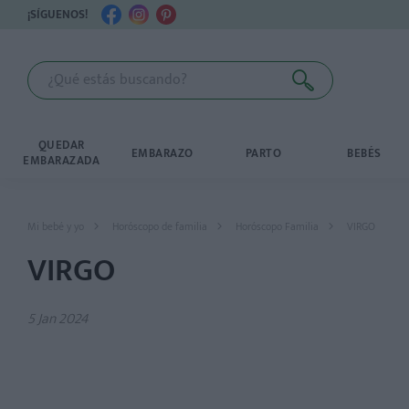
¡SÍGUENOS!
QUEDAR
EMBARAZO
PARTO
BEBÉS
EMBARAZADA
Mi bebé y yo
Horóscopo de familia
Horóscopo Familia
VIRGO
VIRGO
5 Jan 2024