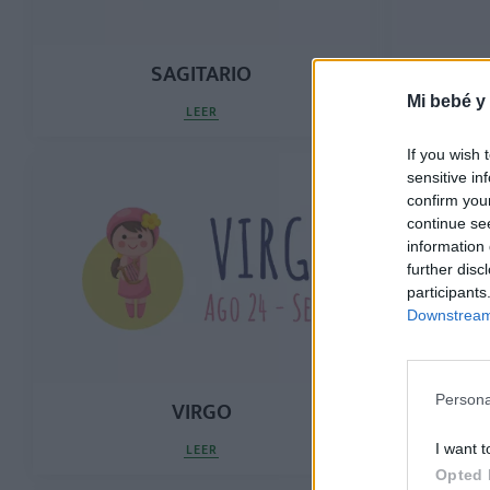
SAGITARIO
Mi bebé y
LEER
If you wish 
sensitive in
confirm you
continue se
information 
further disc
participants
Downstream 
Persona
VIRGO
LEER
I want t
Opted 