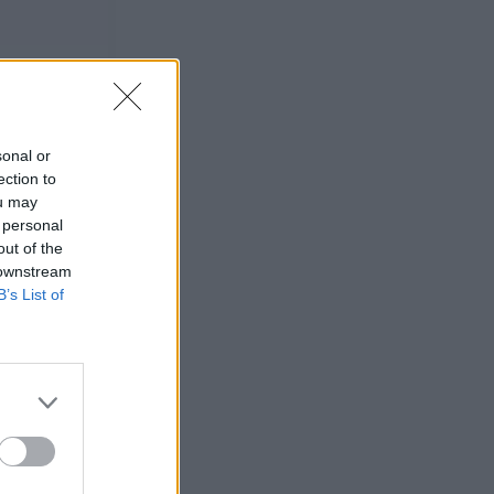
sonal or
ection to
ou may
 personal
out of the
 downstream
B’s List of