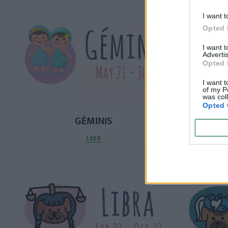
I want t
Opted 
I want 
Advertis
Opted 
I want t
of my P
was col
Opted 
GÉMINIS
LEER