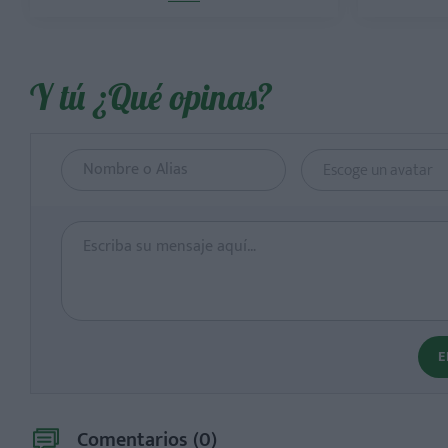
Y tú ¿Qué opinas?
Escoge un avatar
E
Comentarios (
0
)