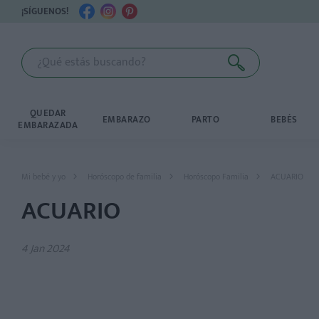
¡SÍGUENOS!
QUEDAR
EMBARAZO
PARTO
BEBÉS
EMBARAZADA
Mi bebé y yo
Horóscopo de familia
Horóscopo Familia
ACUARIO
ACUARIO
4 Jan 2024