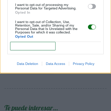
médico.
I want to opt-out of processing my
Personal Data for Targeted Advertising.
(Te interesa:
Opted In
¿En qué consiste el test de fertilidad?
)
I want to opt-out of Collection, Use,
MARIA MASDEU
Retention, Sale, and/or Sharing of my
Personal Data that Is Unrelated with the
Periodista, especializada en
Purposes for which it was collected.
temas de embarazo,
Opted Out
maternidad, paternidad,
CONFIRM
bebés y niños
Maria Masdeu
Data Deletion
Data Access
Privacy Policy
Te puede interesar…