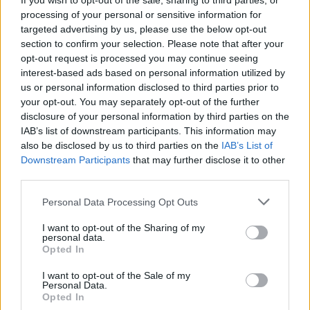
pequeñas (una cucharada de café) que aumentan
If you wish to opt-out of the sale, sharing to third parties, or
processing of your personal or sensitive information for
progresivamente.
targeted advertising by us, please use the below opt-out
Para lograr resultados con el consumo de maca,
section to confirm your selection. Please note that after your
opt-out request is processed you may continue seeing
se debe tomar todos los días por las
interest-based ads based on personal information utilized by
mañanas al menos durante tres meses
.
us or personal information disclosed to third parties prior to
your opt-out. You may separately opt-out of the further
disclosure of your personal information by third parties on the
Contraindicaciones de la maca
IAB’s list of downstream participants. This information may
also be disclosed by us to third parties on the
IAB’s List of
El consumo de maca puede ser contraproducente
Downstream Participants
that may further disclose it to other
third parties.
para algunas personas. Concretamente,
se
desaconseja su uso en personas nerviosas
, ya que
Personal Data Processing Opt Outs
ejerce un efecto estimulante sobre el sistema
I want to opt-out of the Sharing of my
nervioso central. Por otro lado, al ser rica en vitamina
personal data.
Opted In
K, la maca está desaconsejada en personas
anticoaguladas. Como ya hemos indicado, antes de
I want to opt-out of the Sale of my
Personal Data.
consumir esta planta es aconsejable consultar con el
Opted In