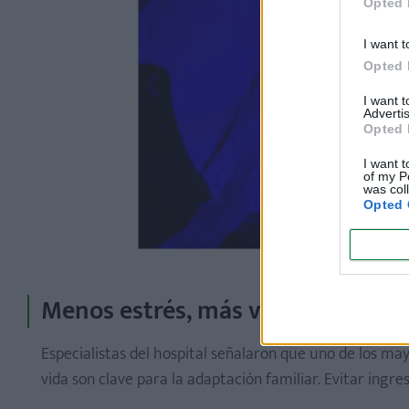
Opted 
I want t
Opted 
I want 
Advertis
Opted 
I want t
of my P
was col
Opted 
Menos estrés, más vínculo
Especialistas del hospital señalaron que uno de los may
vida son clave para la adaptación familiar. Evitar ingre