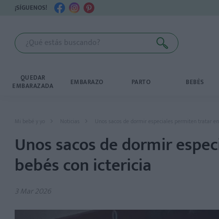
¡SÍGUENOS!
QUEDAR
EMBARAZO
PARTO
BEBÉS
EMBARAZADA
Mi bebé y yo
Noticias
Unos sacos de dormir especiales permiten tratar en 
Unos sacos de dormir especi
bebés con ictericia
3 Mar 2026