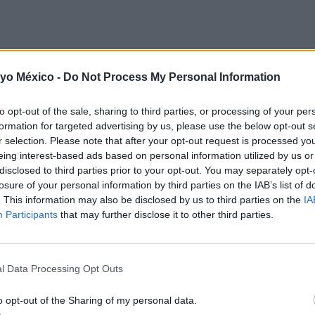
 yo México -
Do Not Process My Personal Information
to opt-out of the sale, sharing to third parties, or processing of your per
formation for targeted advertising by us, please use the below opt-out s
r selection. Please note that after your opt-out request is processed y
eing interest-based ads based on personal information utilized by us or
disclosed to third parties prior to your opt-out. You may separately opt-
diendo de cada caso. Las familias que han utilizado el servic
losure of your personal information by third parties on the IAB’s list of
facilita el vínculo con el
recién nacido
.
. This information may also be disclosed by us to third parties on the
IA
Participants
that may further disclose it to other third parties.
l Data Processing Opt Outs
o opt-out of the Sharing of my personal data.