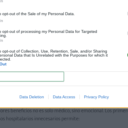
In
o opt-out of the Sale of my Personal Data.
In
to opt-out of processing my Personal Data for Targeted
ing.
In
o opt-out of Collection, Use, Retention, Sale, and/or Sharing
ersonal Data that Is Unrelated with the Purposes for which it
lected.
Out
CONFIRM
Data Deletion
Data Access
Privacy Policy
ores beneficios no es solo médico, sino emocional. Los primer
sos hospitalarios innecesarios permite: