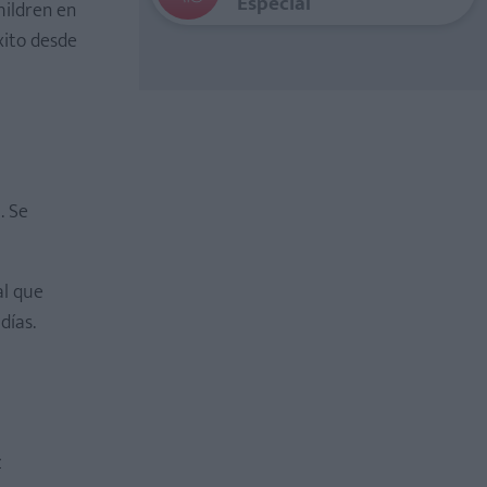
Especial
hildren en
xito desde
. Se
al que
días.
z