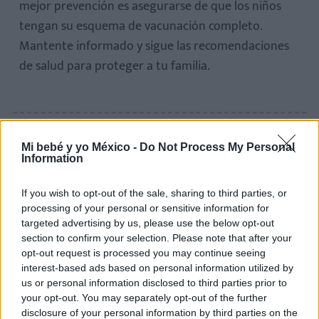
mejor prevención es asegurarse de que los niños
tengan su esquema de vacunación completo.
Mantente informado y sigue las recomendaciones
de salud para proteger a tu familia.
Mi bebé y yo México -
Do Not Process My Personal
Information
Te puede interesar…
If you wish to opt-out of the sale, sharing to third parties, or
Hablar al bebé en dos idiomas desde el
processing of your personal or sensitive information for
nacimiento: ¿le beneficia o lo confunde?
targeted advertising by us, please use the below opt-out
section to confirm your selection. Please note that after your
LEER
opt-out request is processed you may continue seeing
interest-based ads based on personal information utilized by
"No entendía que era mi hijo": despertó del coma
us or personal information disclosed to third parties prior to
sin recordar que había dado a luz. ¿Qué pasó?
your opt-out. You may separately opt-out of the further
disclosure of your personal information by third parties on the
LEER