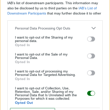
IAB’s list of downstream participants. This information may
also be disclosed by us to third parties on the
IAB’s List of
Downstream Participants
that may further disclose it to other
third parties.
Personal Data Processing Opt Outs
I want to opt-out of the Sharing of my
personal data.
Opted In
I want to opt-out of the Sale of my
Personal Data.
Opted In
Viral | ¿De verdad esta fan dejó sola la carriola de
su bebé por una foto con Harry Styles?
I want to opt-out of processing my
Personal Data for Targeted Advertising.
Opted In
LEER
I want to opt-out of Collection, Use,
"Me fui de fiesta con miedo y culpa": Influencer
Retention, Sale, and/or Sharing of my
Personal Data that Is Unrelated with the
reflexiona sobre volver a ser una misma después
Purposes for which it was collected.
de ser madre
Opted Out
LEER