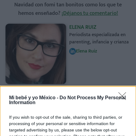
Navidad con fomi tan bonitos como los que te
hemos enseñado?
¡Déjanos tu comentario!
ELENA RUIZ
Periodista especializada en
parenting, infancia y crianza
Elena Ruiz
Mi bebé y yo México -
Do Not Process My Personal
Information
If you wish to opt-out of the sale, sharing to third parties, or
processing of your personal or sensitive information for
Te puede interesar…
targeted advertising by us, please use the below opt-out