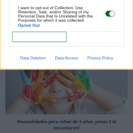
I want to opt-out of Collection, Use,
Retention, Sale, and/or Sharing of my
Personal Data that Is Unrelated with the
Purposes for which it was collected.
Manualidades para niños de 4 años: ¡las 5 más
Opted Out
originales!
CONFIRM
LEER
Data Deletion
Data Access
Privacy Policy
Manualidades para niños de 3 años: ¡estas 5 le
encantarán!