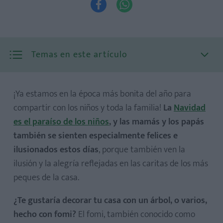


Temas en este artículo
¡Ya estamos en la época más bonita del año para
compartir con los niños y toda la familia!
La
Navidad
es el paraíso de los niños
, y las mamás y los papás
también se sienten especialmente felices e
ilusionados estos días
, porque también ven la
1. Árbol de Navidad tipo cono
ilusión y la alegría reflejadas en las caritas de los más
2. Árbol de Navidad pintado con témperas
peques de la casa.
3. Árbol de Navidad con imán para el refrigerador
¿Te gustaría decorar tu casa con un árbol, o varios,
hecho con fomi?
El fomi, también conocido como