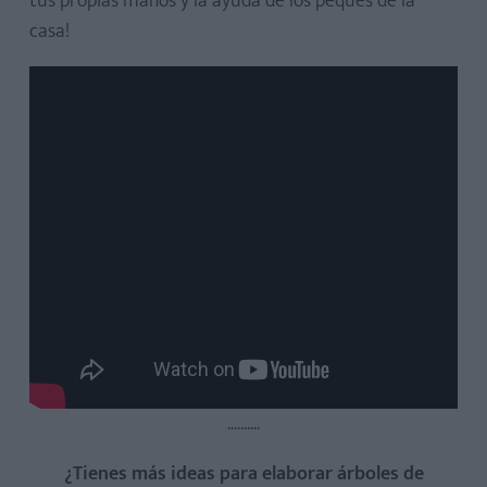
tus propias manos y la ayuda de los peques de la
casa!
..........
¿Tienes más ideas para elaborar árboles de