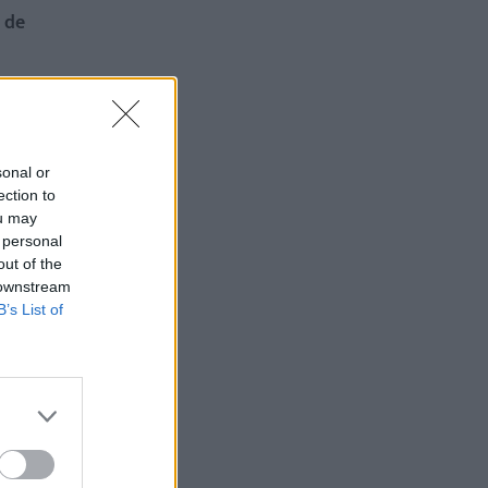
 de
tales, sobre
 el gorro
sonal or
ection to
ou may
 personal
out of the
 downstream
B’s List of
lo tampoco
. Te damos