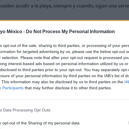
ueden acudir a la playa, siempre y cuando, sigan una serie
aje de baño es el mejor aislante para proteger sus frágiles mucosas geni
 yo México -
Do Not Process My Personal Information
 con la arena.
n el fin de evitar la
exposición directa del bebé al sol.
Es mejor que
to opt-out of the sale, sharing to third parties, or processing of your per
os del bebé
.
formation for targeted advertising by us, please use the below opt-out s
r selection. Please note that after your opt-out request is processed y
eing interest-based ads based on personal information utilized by us or
disclosed to third parties prior to your opt-out. You may separately opt-
en la montaña
losure of your personal information by third parties on the IAB’s list of
. This information may also be disclosed by us to third parties on the
IA
 vida del pequeño son clave, por lo que no deberías llevar
Participants
that may further disclose it to other third parties.
destino
parar descubrir el entorno y formentar su curiosidad
l Data Processing Opt Outs
ías más fríos:
o opt-out of the Sharing of my personal data.