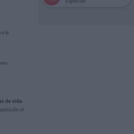
Especial
 a la
aves.
as de vida
xposición al