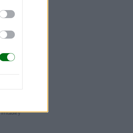
se frío de
y y
 urticantes o
len estar
irritable y