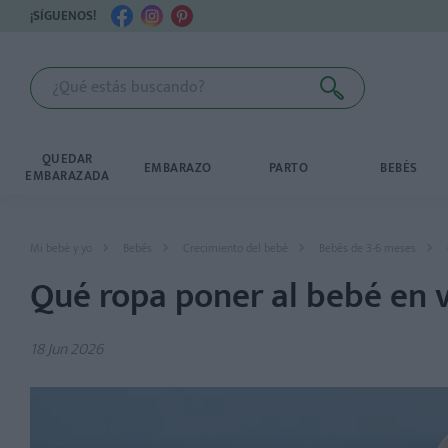
¡SÍGUENOS!
QUEDAR
EMBARAZO
PARTO
BEBÉS
EMBARAZADA
Mi bebé y yo
Bebés
Crecimiento del bebé
Bebés de 3-6 meses
Qué ropa poner al bebé en 
18 Jun 2026