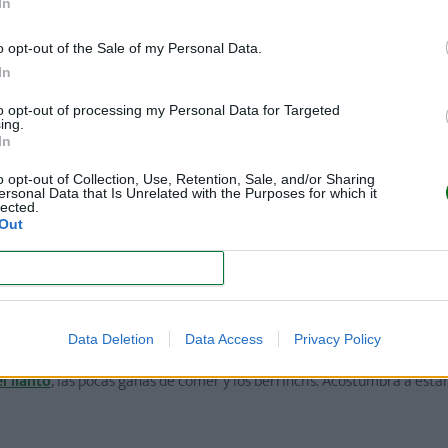
s decir, por capas, pues el tiempo puede cambiar rápidamente y volver
In
o opt-out of the Sale of my Personal Data.
 la siguiente: bodie o camiseta de algodón, playerita de algodón, jerse
In
ueve.
to opt-out of processing my Personal Data for Targeted
ing.
que le sostenga el talón y le proteja de los arbustos y de las piedras.
In
cientes unos calcetines gruesos, con el fin de protegerlo de las plantas
o opt-out of Collection, Use, Retention, Sale, and/or Sharing
ersonal Data that Is Unrelated with the Purposes for which it
lected.
Out
CONFIRM
stá caliente. Las manos y los pies del niño no son indicativos, ya que sue
Data Deletion
Data Access
Privacy Policy
el llanto
, las pocas ganas de comer y los berrinchs. Acostumbra a estar 