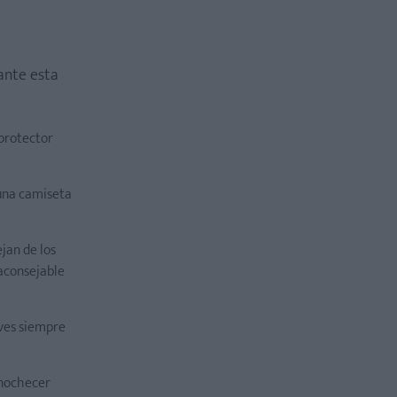
ante esta
 protector
 una camiseta
ejan de los
 aconsejable
eves siempre
anochecer