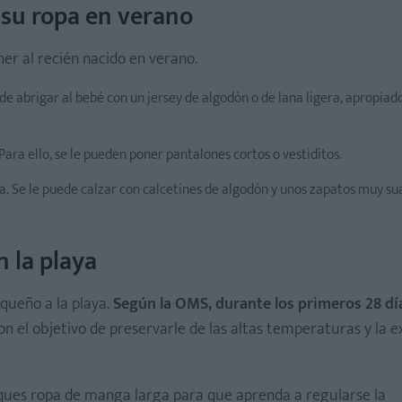
 su ropa en verano
er al recién nacido en verano.
e abrigar al bebé con un jersey de algodón o de lana ligera, apropiado
ra ello, se le pueden poner pantalones cortos o vestiditos.
a. Se le puede calzar con calcetines de algodón y unos zapatos muy su
n la playa
queño a la playa.
Según la OMS, durante los primeros 28 dí
n el objetivo de preservarle de las altas temperaturas y la e
oques ropa de manga larga para que aprenda a regularse la