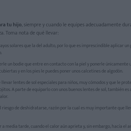
ra tu hijo
, siempre y cuando le equipes adecuadamente dur
za. Toma nota de qué llevar:
 rayos solares que la del adulto, por lo que es imprescindible aplicar un
o.
onerle un bodie que entre en contacto con la piel y ponerle únicamente
cubiertas y en los pies le puedes poner unos calcetines de algodón.
de llevar lentes de sol especiales para niños, muy cómodos y que le prot
jitos. A parte de equiparlo con unos buenos lentes de sol, también es
alor.
el riesgo de deshidratarse, razón por la cual es muy importante que ll
r a media tarde, cuando el calor aún aprieta y, sin embargo, hacía el 