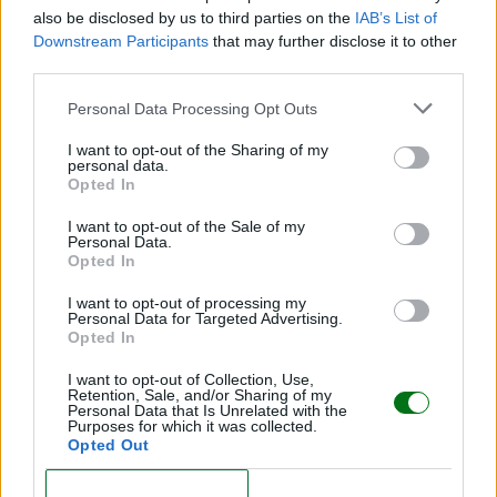
also be disclosed by us to third parties on the
IAB’s List of
Entre la semana 11 y la 14, se puede efectuar la
Downstream Participants
that may further disclose it to other
prueba de la translucencia nucal
, con la que se
third parties.
descubren posibles anomalías cromosómicas. ¡Habla
Personal Data Processing Opt Outs
con tu ginecólogo!
I want to opt-out of the Sharing of my
¡Hasta la próxima semana!
personal data.
Opted In
I want to opt-out of the Sale of my
Personal Data.
Opted In
Y además, echa un vistazo a la
semana 11 de embarazo
I want to opt-out of processing my
Personal Data for Targeted Advertising.
Embarazo
Opted In
semana a semana
I want to opt-out of Collection, Use,
Retention, Sale, and/or Sharing of my
Personal Data that Is Unrelated with the
¡MIRA LOS DIBUS DE OTRAS SEMANAS!
Purposes for which it was collected.
Opted Out
CONFIRM