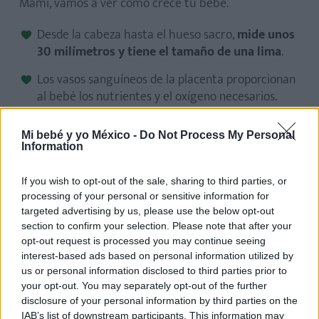
Mami, vamos a ver cómo crece tu bebé.
Desde la cabeza hasta el hueso sacro,
mide unos
30 milímetros y tiene el tamaño de una lima
.
Los vasos sanguíneos de la placenta proporcionan
al bebé los nutrientes y el oxígeno necesarios.
En esta semana:
Mi bebé y yo México -
Do Not Process My Personal
Information
Se ha desarrollado el diafragma y
tu pequeño
podría tener hipo
.
If you wish to opt-out of the sale, sharing to third parties, or
processing of your personal or sensitive information for
Sus pies son muy pequeñitos, ¡caben en la uña de
targeted advertising by us, please use the below opt-out
un adulto!
section to confirm your selection. Please note that after your
opt-out request is processed you may continue seeing
¡Qué emoción!
interest-based ads based on personal information utilized by
us or personal information disclosed to third parties prior to
your opt-out. You may separately opt-out of the further
El calendario de la mamá
disclosure of your personal information by third parties on the
IAB’s list of downstream participants. This information may