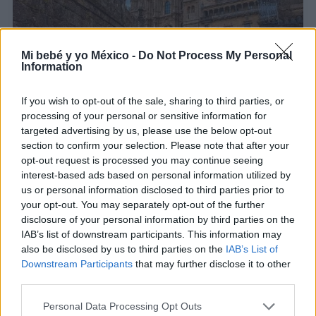
Mi bebé y yo México -
Do Not Process My Personal
Information
Nombres gallegos de niño: ¡50 para elegir!
LEER
If you wish to opt-out of the sale, sharing to third parties, or
processing of your personal or sensitive information for
targeted advertising by us, please use the below opt-out
section to confirm your selection. Please note that after your
opt-out request is processed you may continue seeing
interest-based ads based on personal information utilized by
us or personal information disclosed to third parties prior to
your opt-out. You may separately opt-out of the further
disclosure of your personal information by third parties on the
IAB’s list of downstream participants. This information may
also be disclosed by us to third parties on the
IAB’s List of
Downstream Participants
that may further disclose it to other
third parties.
Nombres vascos de niño: ¡elige entre 100
nombres de niño en vasco!
Personal Data Processing Opt Outs