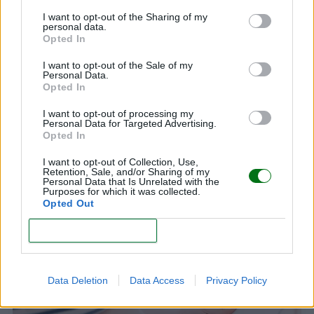
LEER
I want to opt-out of the Sharing of my
personal data.
Opted In
I want to opt-out of the Sale of my
Personal Data.
Opted In
I want to opt-out of processing my
Personal Data for Targeted Advertising.
Opted In
I want to opt-out of Collection, Use,
Retention, Sale, and/or Sharing of my
Personal Data that Is Unrelated with the
Nombres catalanes de niño: ¡los 50 más bonitos!
Purposes for which it was collected.
Opted Out
LEER
CONFIRM
Data Deletion
Data Access
Privacy Policy