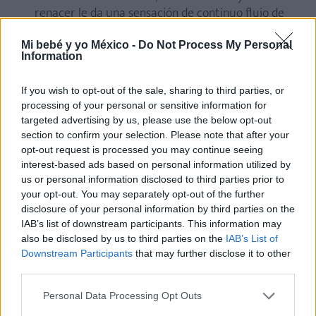
renacer le da una sensación de continuo flujo de
vida.
Mi bebé y yo México -
Do Not Process My Personal
Vega
.
Tiene un origen latino y está relacionado
Information
con la astronomía. Proviene de la estrella más
brillante de la constelación Lira. Este nombre
If you wish to opt-out of the sale, sharing to third parties, or
celestial está asociado con la belleza, la
processing of your personal or sensitive information for
targeted advertising by us, please use the below opt-out
trascendencia y la luz que guía. Es perfecto para
section to confirm your selection. Please note that after your
padres que buscan un nombre con un significado
opt-out request is processed you may continue seeing
astronómico que simbolice esperanza, elegancia y
interest-based ads based on personal information utilized by
lo sublime.
us or personal information disclosed to third parties prior to
your opt-out. You may separately opt-out of the further
Asher
.
En hebreo,
"feliz" o "bendito". Este nombre
disclosure of your personal information by third parties on the
transmite una sensación de prosperidad y alegría.
IAB’s list of downstream participants. This information may
Asociado con bendiciones y un futuro lleno de
also be disclosed by us to third parties on the
IAB’s List of
bienestar. Evoca sentimientos de gratitud y éxito.
Downstream Participants
that may further disclose it to other
Ideal para padres que desean que su hijo sea un
third parties.
símbolo de dicha y fortuna.
Personal Data Processing Opt Outs