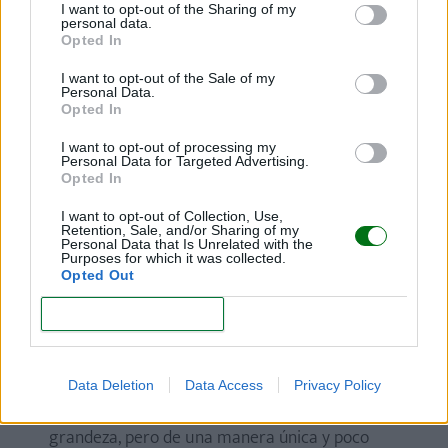
Ari
. "León" o "valiente". Este nombre resalta la
I want to opt-out of the Sharing of my
fuerza y el coraje, simbolizando la realeza y el
personal data.
Opted In
poder.
Ari
está relacionado con la nobleza y el
liderazgo, convirtiéndolo en una opción fantástica
I want to opt-out of the Sale of my
para padres que desean transmitir a su hijo
Personal Data.
Opted In
determinación y valentía.
I want to opt-out of processing my
Theo.
Del griego "Dios" o "divino". Lleva consigo la
Personal Data for Targeted Advertising.
reverencia y la espiritualidad, representando a
Opted In
alguien con una conexión especial con lo divino. Es
I want to opt-out of Collection, Use,
un nombre lleno de profundidad religiosa y
Retention, Sale, and/or Sharing of my
Personal Data that Is Unrelated with the
cultural, perfecto para quienes buscan un nombre
Purposes for which it was collected.
que inspire respeto y sabiduría.
Opted Out
Lazlo.
Su origen es húngaro y quiere decir
CONFIRM
"glorioso" u "hombre famoso". Es un nombre
fuerte, lleno de historia, asociado con la victoria y
el reconocimiento. Es ideal para aquellos padres
Data Deletion
Data Access
Privacy Policy
que desean un nombre que evoque fama y
grandeza, pero de una manera única y poco