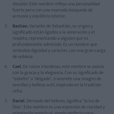
Absalón. Este nombre refleja una personalidad
¿Cómo puedo elegir un nombre único que combine con
fuerte pero con una marcada búsqueda de
mi apellido?
armonía y equilibrio interior.
¿Qué nombre es más bonito para un niño?
Bastian.
Variante de Sebastián, su origen y
¿Es buena idea inspirarme en nombres de otras culturas?
significado están ligados a la veneración y el
¿Qué nombres son ideales para transmitir fuerza?
respeto, representando a alguien que es
¿Qué nombre corto es original y significativo?
profundamente admirado. Es un nombre que
simboliza dignidad y carácter, con una gran carga
¿Qué nombres originales tienen un toque espiritual?
de nobleza.
Cael.
De raíces irlandesas, este nombre se asocia
con la gracia y la elegancia. Con su significado de
"esbelto" o "delgado", transmite una imagen de
sencillez y belleza sutil, inspirada en la tradición
celta.
Dariel.
Derivado del hebreo, significa "la luz de
Dios". Este nombre es una expresión de claridad y
orientación espiritual, siendo perfecto para