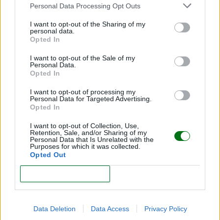
Acompañar su consumo con hábitos saludables
:
Personal Data Processing Opt Outs
una alimentación equilibrada, ejercicio regular y
I want to opt-out of the Sharing of my
descanso suficiente son esenciales para que sus
personal data.
Opted In
efectos sean óptimos.
I want to opt-out of the Sale of my
Las
algas con astaxantina
ofrecen una forma
Personal Data.
Opted In
natural y segura de
cuidar la salud reproductiva y
el bienestar femenino
. Sus propiedades
I want to opt-out of processing my
Personal Data for Targeted Advertising.
antioxidantes no solo benefician la fertilidad, sino
Opted In
que también
protegen la piel, el sistema
I want to opt-out of Collection, Use,
inmunológico y el corazón
.
Retention, Sale, and/or Sharing of my
Personal Data that Is Unrelated with the
Purposes for which it was collected.
Como sugiere el
Dr. Zigor Campos Goenaga
,
Opted Out
integrar este tipo de compuestos a tu rutina puede
CONFIRM
ser un paso clave hacia una salud más equilibrada y
una vida más plena.
Data Deletion
Data Access
Privacy Policy
Recuerda que
ningún suplemento reemplaza una