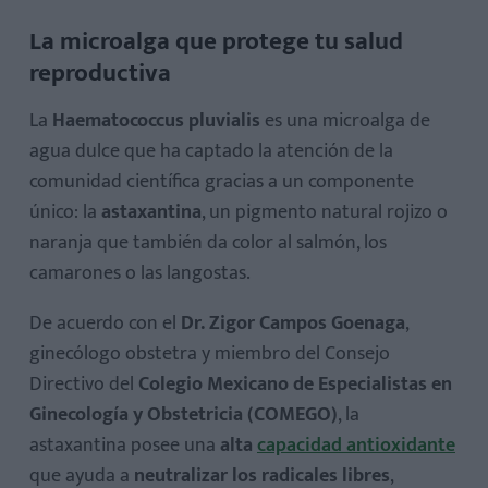
La microalga que protege tu salud
La microalga que protege tu salud reproductiva
reproductiva
La
Haematococcus pluvialis
es una microalga de
agua dulce que ha captado la atención de la
comunidad científica gracias a un componente
único: la
astaxantina
, un pigmento natural rojizo o
naranja que también da color al salmón, los
camarones o las langostas.
De acuerdo con el
Dr. Zigor Campos Goenaga
,
ginecólogo obstetra y miembro del Consejo
Directivo del
Colegio Mexicano de Especialistas en
Ginecología y Obstetricia (COMEGO)
, la
astaxantina posee una
alta
capacidad antioxidante
que ayuda a
neutralizar los radicales libres
,