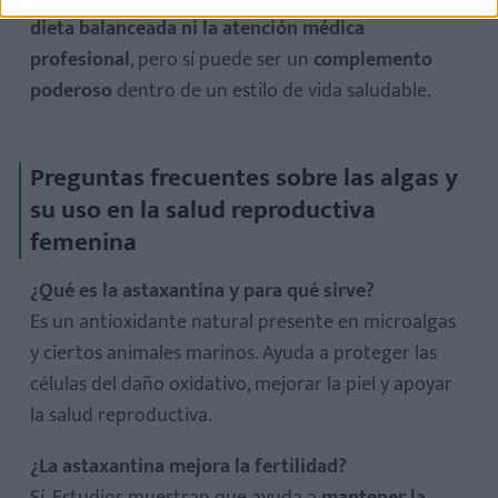
dieta balanceada ni la atención médica
profesional
, pero sí puede ser un
complemento
poderoso
dentro de un estilo de vida saludable.
Preguntas frecuentes sobre las algas y
su uso en la salud reproductiva
femenina
¿Qué es la astaxantina y para qué sirve?
Es un antioxidante natural presente en microalgas
y ciertos animales marinos. Ayuda a proteger las
células del daño oxidativo, mejorar la piel y apoyar
la salud reproductiva.
¿La astaxantina mejora la fertilidad?