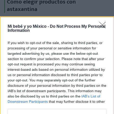
Cómo elegir productos con
astaxantina
No todos los suplementos son iguales. Para obtener
beneficios reales, el
Dr. Zigor Campos Goenaga
Mi bebé y yo México -
Do Not Process My Personal
Information
recomienda:
If you wish to opt-out of the sale, sharing to third parties, or
Verificar la fuente
: asegúrate de que la
processing of your personal or sensitive information for
astaxantina provenga de
fuentes naturales
targeted advertising by us, please use the below opt-out
como la Haematococcus pluvialis
, y no de
section to confirm your selection. Please note that after your
versiones sintéticas.
opt-out request is processed you may continue seeing
interest-based ads based on personal information utilized by
Revisar la pureza y certificación del producto
:
us or personal information disclosed to third parties prior to
busca sellos de calidad y comprobaciones de
your opt-out. You may separately opt-out of the further
origen.
disclosure of your personal information by third parties on the
IAB’s list of downstream participants. This information may
Consultar la dosis terapéutica adecuada
: un
also be disclosed by us to third parties on the
IAB’s List of
especialista puede orientarte según tus
Downstream Participants
that may further disclose it to other
necesidades hormonales y de salud.
third parties.