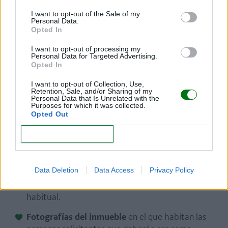
Exámenes toxicológicos que incluyan los
I want to opt-out of the Sale of my
Personal Data.
elementos siguientes: anfetaminas, barbitúricos,
Opted In
benzodiacepinas, cannabinoides, cocaína y
opiáceos.
I want to opt-out of processing my
Personal Data for Targeted Advertising.
Opted In
Constancia laboral
especificando puesto,
antigüedad, sueldo y horario laboral o
I want to opt-out of Collection, Use,
Retention, Sale, and/or Sharing of my
comprobante de ingresos.
Personal Data that Is Unrelated with the
Purposes for which it was collected.
Comprobante de domicilio
con máximo tres
Opted Out
meses de expedición.
CONFIRM
Certificado de Antecedentes No Penales
con
antigüedad no mayor a seis meses, expedido por
la autoridad federal y de la entidad federativa
Data Deletion
Data Access
Privacy Policy
que corresponda a su domicilio o residencia
habitual.
Fotografías del inmueble
en el que habitan las