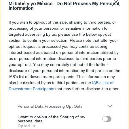
Mi bebé y yo México -
Do Not Process My Personal
Copia y original para cotejo de la
identificación
Information
oficial con fotografía:
credencial para Votar,
pasaporte o cédula profesional.
If you wish to opt-out of the sale, sharing to third parties, or
processing of your personal or sensitive information for
Copia certificada de las actas de nacimiento
targeted advertising by us, please use the below opt-out
con una vigencia que no exceda de seis meses de
section to confirm your selection. Please note that after your
expedición.
opt-out request is processed you may continue seeing
interest-based ads based on personal information utilized by
Copia certificada de las actas de nacimiento de
us or personal information disclosed to third parties prior to
hijos
, con una vigencia que no exceda de seis
your opt-out. You may separately opt-out of the further
meses de expedición.
disclosure of your personal information by third parties on the
IAB’s list of downstream participants. This information may
Copia certificada del acta de matrimonio o
also be disclosed by us to third parties on the
IAB’s List of
constancia de concubinato
.
Downstream Participants
that may further disclose it to other
third parties.
Dos cartas de recomendación de las personas que
Personal Data Processing Opt Outs
conozcan su intención de adoptar, con los datos de
contacto de quien expida la misma.
I want to opt-out of the Sharing of my
personal data.
Certificado médico expedido por el sector salud.
Opted In