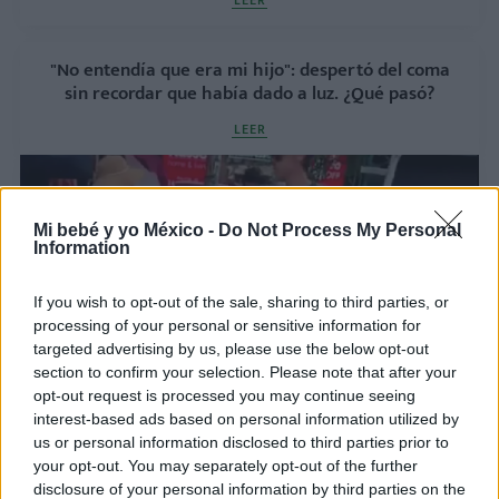
LEER
"No entendía que era mi hijo": despertó del coma
sin recordar que había dado a luz. ¿Qué pasó?
LEER
Mi bebé y yo México -
Do Not Process My Personal
Information
If you wish to opt-out of the sale, sharing to third parties, or
processing of your personal or sensitive information for
targeted advertising by us, please use the below opt-out
section to confirm your selection. Please note that after your
opt-out request is processed you may continue seeing
Viral | ¿De verdad esta fan dejó sola la carriola de
interest-based ads based on personal information utilized by
su bebé por una foto con Harry Styles?
us or personal information disclosed to third parties prior to
your opt-out. You may separately opt-out of the further
LEER
disclosure of your personal information by third parties on the