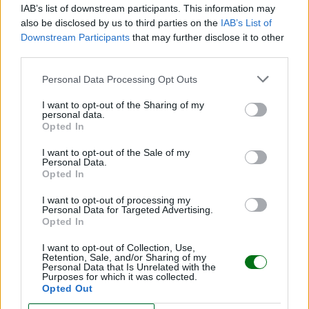
IAB’s list of downstream participants. This information may
also be disclosed by us to third parties on the
IAB’s List of
"Me fui de fiesta con miedo y culpa": Influencer
Downstream Participants
that may further disclose it to other
reflexiona sobre volver a ser una misma después
third parties.
de ser madre
LEER
Personal Data Processing Opt Outs
I want to opt-out of the Sharing of my
VIDEO | Nacen cuatrillizas idénticas de un único
personal data.
óvulo fecundado: el caso de una entre 15 millones
Opted In
y la parte que el viral no enseña
I want to opt-out of the Sale of my
Personal Data.
LEER
Opted In
I want to opt-out of processing my
"Yo solo tenía 3 años": la historia real de un niño
Personal Data for Targeted Advertising.
que aprendió a calmarse con una pantalla
Opted In
LEER
I want to opt-out of Collection, Use,
Retention, Sale, and/or Sharing of my
Personal Data that Is Unrelated with the
"Un día, tus hijos buscarán fotos contigo... Que las
Purposes for which it was collected.
encuentren": la reflexión de una mamá que te va
Opted Out
a llegar al alma