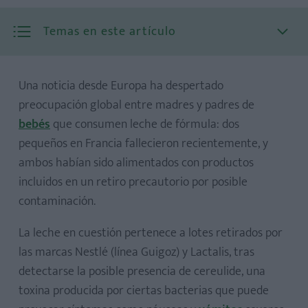
Temas en este artículo
Una noticia desde Europa ha despertado
¿Qué se sabe hasta ahora?
preocupación global entre madres y padres de
¿Qué significa esto para las mamás y papás en México?
bebés
que consumen leche de fórmula: dos
¿Qué es el cereulide y por qué es peligroso?
pequeños en Francia fallecieron recientemente, y
ambos habían sido alimentados con productos
incluidos en un retiro precautorio por posible
contaminación.
La leche en cuestión pertenece a lotes retirados por
las marcas Nestlé (línea Guigoz) y Lactalis, tras
detectarse la posible presencia de cereulide, una
toxina producida por ciertas bacterias que puede