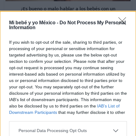
¿Es bueno o malo hablar a los bebés con un
lenguaje y un tono "infantilizados"?
Mi bebé y yo México -
Do Not Process My Personal
LEER
Information
Hablar al bebé en dos idiomas desde el
If you wish to opt-out of the sale, sharing to third parties, or
nacimiento: ¿le beneficia o lo confunde?
processing of your personal or sensitive information for
targeted advertising by us, please use the below opt-out
LEER
section to confirm your selection. Please note that after your
opt-out request is processed you may continue seeing
"No entendía que era mi hijo": despertó del coma
interest-based ads based on personal information utilized by
sin recordar que había dado a luz. ¿Qué pasó?
us or personal information disclosed to third parties prior to
your opt-out. You may separately opt-out of the further
LEER
disclosure of your personal information by third parties on the
IAB’s list of downstream participants. This information may
also be disclosed by us to third parties on the
IAB’s List of
Downstream Participants
that may further disclose it to other
third parties.
Personal Data Processing Opt Outs