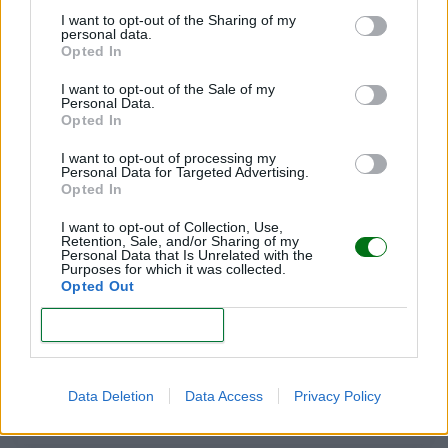
I want to opt-out of the Sharing of my
personal data.
Opted In
I want to opt-out of the Sale of my
Personal Data.
Viral | ¿De verdad esta fan dejó sola la carriola de
Opted In
su bebé por una foto con Harry Styles?
I want to opt-out of processing my
LEER
Personal Data for Targeted Advertising.
Opted In
"Me fui de fiesta con miedo y culpa": Influencer
I want to opt-out of Collection, Use,
reflexiona sobre volver a ser una misma después
Retention, Sale, and/or Sharing of my
Personal Data that Is Unrelated with the
de ser madre
Purposes for which it was collected.
Opted Out
LEER
CONFIRM
VIDEO | Nacen cuatrillizas idénticas de un único
óvulo fecundado: el caso de una entre 15 millones
y la parte que el viral no enseña
Data Deletion
Data Access
Privacy Policy
LEER