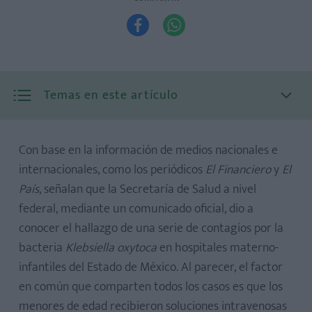


Temas en este artículo
Con base en la información de medios nacionales e
internacionales, como los periódicos
El Financiero
y
El
País
, señalan que la Secretaría de Salud a nivel
Síntomas ocasionados por la bacteria
federal, mediante un comunicado oficial, dio a
¿Qué hacer si mi hija o hijo presenta síntomas?
conocer el hallazgo de una serie de contagios por la
Población de mayor riesgo para desarrollar una
bacteria
Klebsiella oxytoca
en hospitales materno-
enfermedad grave
infantiles del Estado de México. Al parecer, el factor
en común que comparten todos los casos es que los
menores de edad recibieron soluciones intravenosas