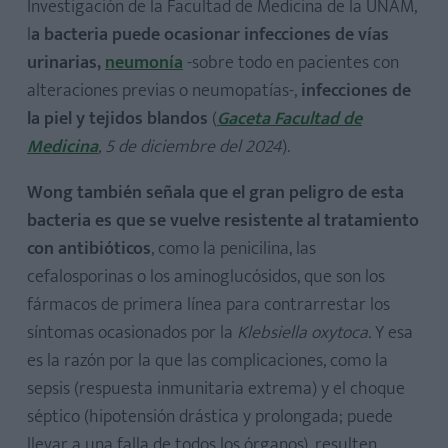
Investigación de la Facultad de Medicina de la UNAM,
l
a bacteria puede ocasionar infecciones de vías
urinarias,
neumonía
-sobre todo en pacientes con
alteraciones previas o neumopatías-,
infecciones de
la piel y tejidos blandos
(
Gaceta Facultad de
Medicina
, 5 de diciembre del 2024
).
Wong también señala que el gran peligro de esta
bacteria es que se vuelve resistente al tratamiento
con antibióticos
, como la penicilina, las
cefalosporinas o los aminoglucósidos, que son los
fármacos de primera línea para contrarrestar los
síntomas ocasionados por la
Klebsiella oxytoca.
Y esa
es la razón por la que las complicaciones, como la
sepsis (respuesta inmunitaria extrema) y el choque
séptico (hipotensión drástica y prolongada; puede
llevar a una falla de todos los órganos), resulten