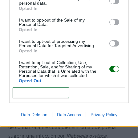
hospitalizados que pudieran estar en riesgo
,
personal data.
principalmente a los que han sido sometidos a
Opted In
procedimientos invasivos o se les administre
I want to opt-out of the Sale of my
soluciones intravenosas.
Personal Data.
Opted In
Reforzamiento de las medidas de higiene
hospitalarias
, así como revisión rigurosa de los
I want to opt-out of processing my
Personal Data for Targeted Advertising.
insumos médicos
Opted In
Auditorías y supervisión continua
por parte de
I want to opt-out of Collection, Use,
Retention, Sale, and/or Sharing of my
las autoridades a hospitales para revisar sus
Personal Data that Is Unrelated with the
protocolos y prácticas de atención a los pacientes.
Purposes for which it was collected.
Opted Out
Capacitación del personal médico.
CONFIRM
En cuanto al resto de la población, no nos resta más
que fortalecer las prácticas de higiene, como el
Data Deletion
Data Access
Privacy Policy
lavado constante de manos y acudir con el pediatra
de confianza ante cualquier síntoma que pueda
sugerir una infección por
Klebsiella oxytoca
.