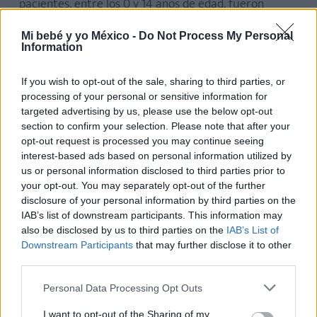
pacientes, entre los 0 y 14 años de edad, fueron
alimentados vía intravenosa.
Mi bebé y yo México -
Do Not Process My Personal
Information
¿Cómo prevenir los contagios por
If you wish to opt-out of the sale, sharing to third parties, or
Klebsiella oxytoca
?
processing of your personal or sensitive information for
targeted advertising by us, please use the below opt-out
Debido a que los casos han sido detectados en
section to confirm your selection. Please note that after your
opt-out request is processed you may continue seeing
ambientes hospitalarios, tanto la Secretaría de Salud
interest-based ads based on personal information utilized by
como la Facultad de Medicina de la UNAM han hecho
us or personal information disclosed to third parties prior to
las siguientes recomendaciones para evitar la
your opt-out. You may separately opt-out of the further
disclosure of your personal information by third parties on the
propagación de la enfermedad:
IAB’s list of downstream participants. This information may
also be disclosed by us to third parties on the
IAB’s List of
Fortalecimiento de la vigilancia epidemiológica
Downstream Participants
that may further disclose it to other
para identificar nuevos contagios y fuentes de
third parties.
contaminación.
Personal Data Processing Opt Outs
Monitoreo de todos los pacientes
I want to opt-out of the Sharing of my