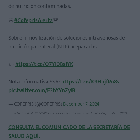
de nutrición contaminadas.
🚨
#CofeprisAlerta
🚨
Sobre inmovilización de soluciones intravenosas de
nutrición parenteral (NTP) preparadas.
👉
https://t.co/O7YI0BslYK
Nota informativa SSA:
https://t.co/K9HbjfRu8s
pic.twitter.com/E3bYYnZylB
— COFEPRIS (@COFEPRIS)
December 7, 2024
Actualización de COFEPRIS sobre las soluciones intravenosas de nutrición parenteral (NPT)
CONSULTA EL COMUNICADO DE LA SECRETARÍA DE
SALUD AQUÍ.