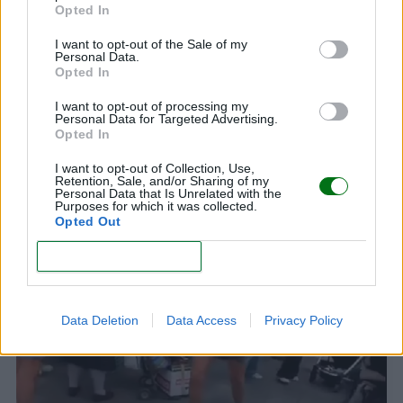
LEER
Opted In
Hablar al bebé en dos idiomas desde el
I want to opt-out of the Sale of my
Personal Data.
nacimiento: ¿le beneficia o lo confunde?
Opted In
LEER
I want to opt-out of processing my
Personal Data for Targeted Advertising.
Opted In
"No entendía que era mi hijo": despertó del coma
sin recordar que había dado a luz. ¿Qué pasó?
I want to opt-out of Collection, Use,
Retention, Sale, and/or Sharing of my
Personal Data that Is Unrelated with the
LEER
Purposes for which it was collected.
Opted Out
CONFIRM
Data Deletion
Data Access
Privacy Policy