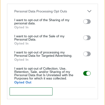
LEER
third parties.
"Yo solo tenía 3 años": la historia real de un niño
Personal Data Processing Opt Outs
que aprendió a calmarse con una pantalla
I want to opt-out of the Sharing of my
personal data.
LEER
Opted In
I want to opt-out of the Sale of my
"Un día, tus hijos buscarán fotos contigo... Que las
Personal Data.
encuentren": la reflexión de una mamá que te va
Opted In
a llegar al alma
I want to opt-out of processing my
Personal Data for Targeted Advertising.
LEER
Opted In
La hermana de Juanpa Zurita está embarazada
I want to opt-out of Collection, Use,
de nuevo
Retention, Sale, and/or Sharing of my
Personal Data that Is Unrelated with the
Purposes for which it was collected.
LEER
Opted Out
CONFIRM
Nace una bebé de 6.4 kilos en Nueva York y su
madre no podía creerlo: “Estaba completamente
atónita”