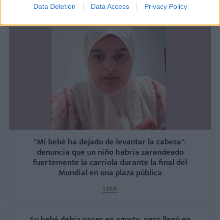
Data Deletion
Data Access
Privacy Policy
LEER
"Mi bebé ha dejado de levantar la cabeza":
denuncia que un niño habría zarandeado
fuertemente la carriola durante la final del
Mundial en una plaza pública
LEER
Su bebé debía nacer en agosto, pero llegó en