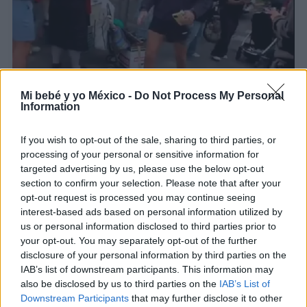
Viral | ¿De verdad esta fan dejó sola la carriola de
Mi bebé y yo México -
Do Not Process My Personal
su bebé por una foto con Harry Styles?
Information
LEER
If you wish to opt-out of the sale, sharing to third parties, or
processing of your personal or sensitive information for
"Me fui de fiesta con miedo y culpa": Influencer
targeted advertising by us, please use the below opt-out
reflexiona sobre volver a ser una misma después
section to confirm your selection. Please note that after your
de ser madre
opt-out request is processed you may continue seeing
interest-based ads based on personal information utilized by
LEER
us or personal information disclosed to third parties prior to
your opt-out. You may separately opt-out of the further
VIDEO | Nacen cuatrillizas idénticas de un único
disclosure of your personal information by third parties on the
óvulo fecundado: el caso de una entre 15 millones
IAB’s list of downstream participants. This information may
y la parte que el viral no enseña
also be disclosed by us to third parties on the
IAB’s List of
Downstream Participants
that may further disclose it to other