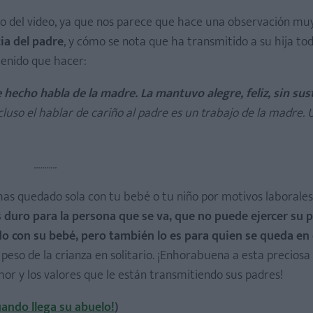
o del video, ya que nos parece que hace una observación muy
ia del padre
, y cómo se nota que ha transmitido a su hija tod
 tenido que hacer:
 hecho habla de la madre. La mantuvo alegre, feliz, sin sus
luso el hablar de cariño al padre es un trabajo de la madre. U
...........
e has quedado sola con tu bebé o tu niño por motivos laborale
s duro para la persona que se va, que no puede ejercer su p
do con su bebé, pero también lo es para quien se queda en 
eso de la crianza en solitario. ¡Enhorabuena a esta preciosa 
or y los valores que le están transmitiendo sus padres!
uando llega su abuelo!
)