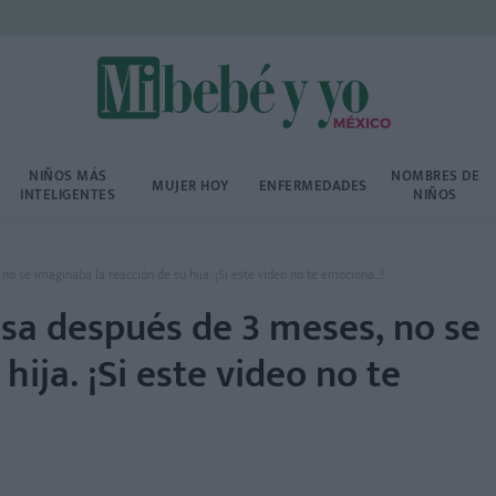
NIÑOS MÁS
NOMBRES DE
MUJER HOY
ENFERMEDADES
INTELIGENTES
NIÑOS
o se imaginaba la reacción de su hija. ¡Si este video no te emociona...!
asa después de 3 meses, no se
hija. ¡Si este video no te