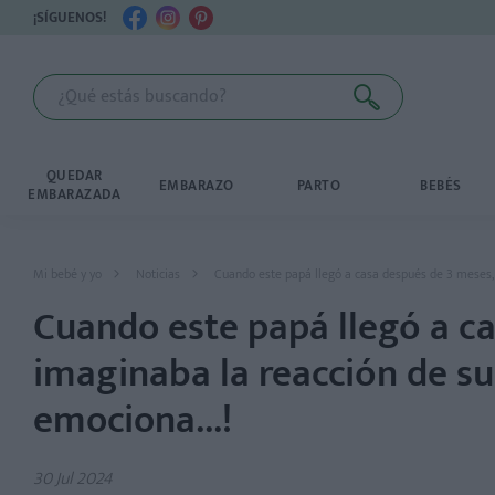
¡SÍGUENOS!
QUEDAR
EMBARAZO
PARTO
BEBÉS
EMBARAZADA
Mi bebé y yo
Noticias
Cuando este papá llegó a casa después de 3 meses, n
Cuando este papá llegó a c
imaginaba la reacción de su 
emociona...!
30 Jul 2024