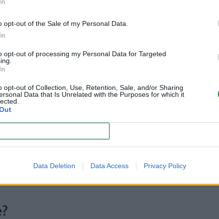
In
corazón!
o opt-out of the Sale of my Personal Data.
In
 se produce cuando la niña, con un tono que parece de una 
to opt-out of processing my Personal Data for Targeted
miento enorme y lágrimas de emoción en sus ojitos ilusion
ing.
In
e emociona.
Ha tenido que estar tres largos meses separad
o opt-out of Collection, Use, Retention, Sale, and/or Sharing
abajo requiere (requería, ahora ya lo ha dejado) muchas se
ersonal Data that Is Unrelated with the Purposes for which it
lected.
Out
 fue un verdadero momento decisivo para mi. Fue el moment
CONFIRM
s fuera cuatro de cada cinco semanas.
Me he perdido cumple
prioridades han cambiado ahora".
¡Nos alegramos mucho de
Data Deletion
Data Access
Privacy Policy
e?