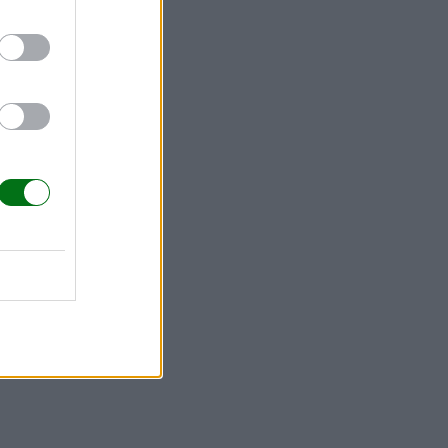
niña más
ados.
o de su
manas de
o en que
años,
 que haya