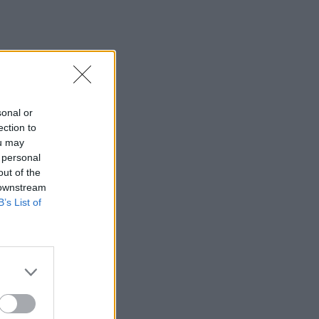
sonal or
ection to
ou may
 personal
out of the
 downstream
B’s List of