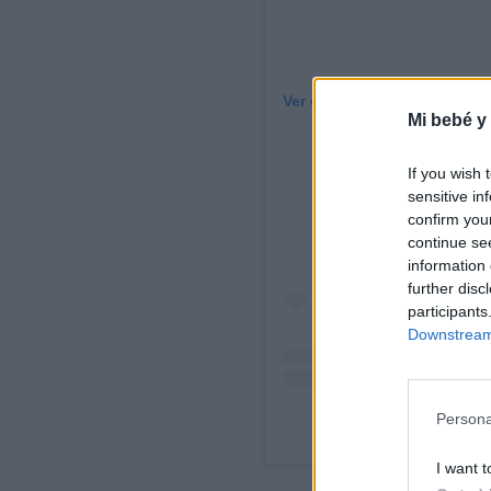
Ver esta publicación en Ins
Mi bebé y
If you wish 
sensitive in
confirm you
continue se
information 
further disc
participants
Downstream 
Persona
Una publicación compar
I want t