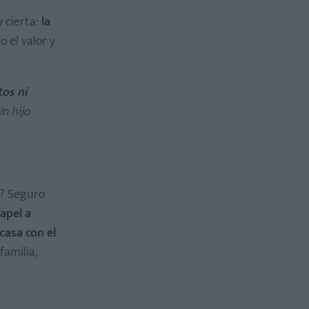
 cierta:
la
o el valor y
tos ni
n hijo
s? Seguro
apel a
casa con el
familia,