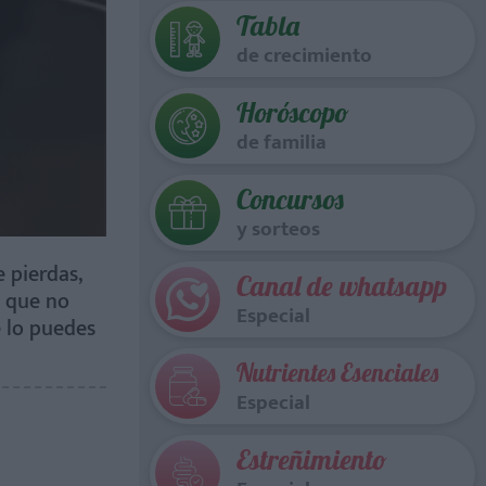
Tabla
de crecimiento
Horóscopo
de familia
Concursos
y sorteos
 pierdas,
Canal de whatsapp
á que no
Especial
e lo puedes
Nutrientes Esenciales
Especial
Estreñimiento