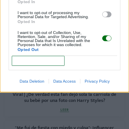
Opted In
"No entendía que era mi hijo": despertó del coma
sin recordar que había dado a luz. ¿Qué pasó?
I want to opt-out of processing my
Personal Data for Targeted Advertising.
LEER
Opted In
I want to opt-out of Collection, Use,
Retention, Sale, and/or Sharing of my
Personal Data that Is Unrelated with the
Purposes for which it was collected.
Opted Out
CONFIRM
Data Deletion
Data Access
Privacy Policy
Viral | ¿De verdad esta fan dejó sola la carriola de
su bebé por una foto con Harry Styles?
LEER
"Me fui de fiesta con miedo y culpa": Influencer