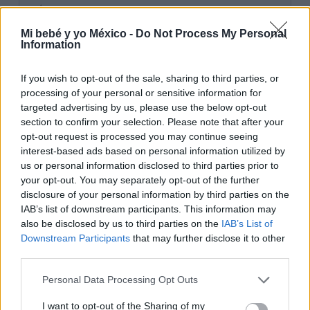
BÚSQUEDA LIBRE:
Mi bebé y yo México -
Do Not Process My Personal
Information
If you wish to opt-out of the sale, sharing to third parties, or
BUSCAR POR NOMBRE
processing of your personal or sensitive information for
targeted advertising by us, please use the below opt-out
LIMPIAR FILTROS
section to confirm your selection. Please note that after your
POR SEXO:
opt-out request is processed you may continue seeing
interest-based ads based on personal information utilized by
Niño
Niña
us or personal information disclosed to third parties prior to
your opt-out. You may separately opt-out of the further
disclosure of your personal information by third parties on the
EMPIEZA POR:
IAB’s list of downstream participants. This information may
also be disclosed by us to third parties on the
IAB’s List of
q
Downstream Participants
that may further disclose it to other
third parties.
POR ORIGEN DEL NOMBRE
Personal Data Processing Opt Outs
Todos los orígenes
I want to opt-out of the Sharing of my