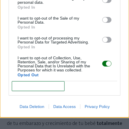
personal data.
Opted In
I want to opt-out of the Sale of my
Personal Data.
Opted In
I want to opt-out of processing my
Personal Data for Targeted Advertising.
Opted In
I want to opt-out of Collection, Use,
Retention, Sale, and/or Sharing of my
Personal Data that Is Unrelated with the
Purposes for which it was collected.
Opted Out
CONFIRM
¡Regístrate gratis!
Data Deletion
Data Access
Privacy Policy
Recibirás
la revista “Mi bebé y yo” y las newsletters
de tu embarazo y crecimiento de tu bebé
totalmente